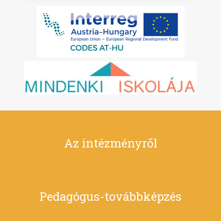
Az intézményről
Pedagógus-továbbképzés