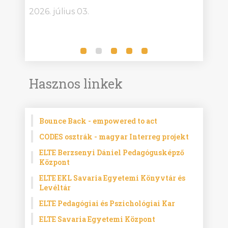
bor -
2026. július 03.
2026.
Hasznos linkek
Bounce Back - empowered to act
CODES osztrák - magyar Interreg projekt
ELTE Berzsenyi Dániel Pedagógusképző
Központ
ELTE EKL Savaria Egyetemi Könyvtár és
Levéltár
ELTE Pedagógiai és Pszichológiai Kar
ELTE Savaria Egyetemi Központ