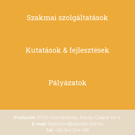
Szakmai szolgáltatások
Kutatások & fejlesztések
Pályázatok
Postacím:
9700 Szombathely, Károlyi Gáspár tér 4.
E-mail:
fejlesztes@srpszkk.elte.hu
Tel:
+36 (94) 504 495