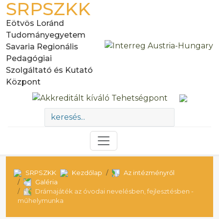
SRPSZKK
Eötvös Loránd
Tudományegyetem
Savaria Regionális
Pedagógiai
Szolgáltató és Kutató
Központ
SRPSZKK
Kezdőlap
Az intézményről
Galéria
Drámajáték az óvodai nevelésben, fejlesztésben -
műhelymunka