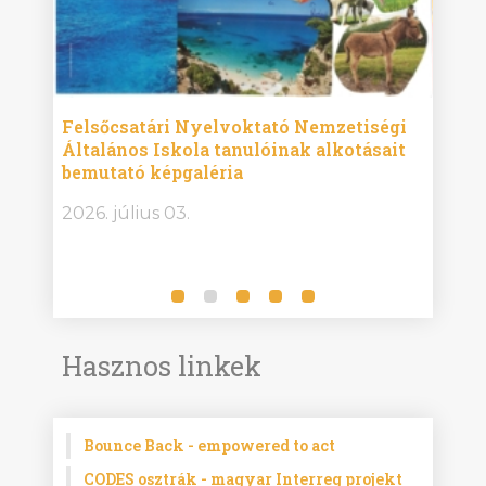
ise
Felsőcsatári Nyelvoktató Nemzetiségi
Győr
Általános Iskola tanulóinak alkotásait
Isko
bemutató képgaléria
képg
bor -
2026. július 03.
2026.
Hasznos linkek
Bounce Back - empowered to act
CODES osztrák - magyar Interreg projekt