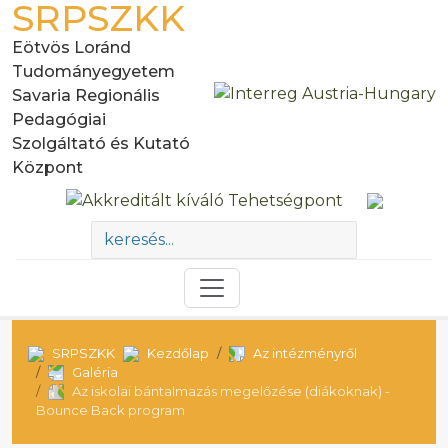
SRPSZKK
Eötvös Loránd
Tudományegyetem
Savaria Regionális
Pedagógiai
Szolgáltató és Kutató
Központ
SRPSZKK
Kezdőlap
Az intézményről
Galéria
Az iskolai bántalmazás megelőzése (diákoknak) -
Bounce Back program