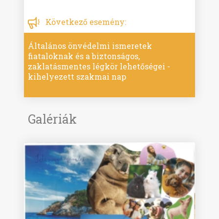
Következő esemény:
Általános önvédelmi ismeretek
fiataloknak és a biztonságos,
zaklatásmentes légkör lehetőségei -
kihelyezett szakmai nap
Galériák