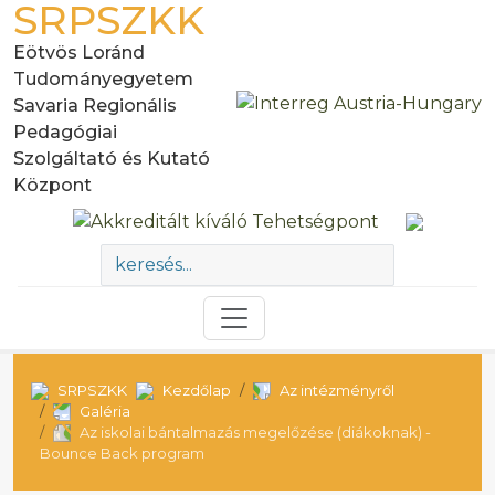
SRPSZKK
Eötvös Loránd
Tudományegyetem
Savaria Regionális
Pedagógiai
Szolgáltató és Kutató
Központ
SRPSZKK
Kezdőlap
Az intézményről
Galéria
Az iskolai bántalmazás megelőzése (diákoknak) -
Bounce Back program