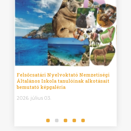
ise
Felsőcsatári Nyelvoktató Nemzetiségi
Győr
Általános Iskola tanulóinak alkotásait
Isko
bemutató képgaléria
képg
bor -
2026. július 03.
2026.