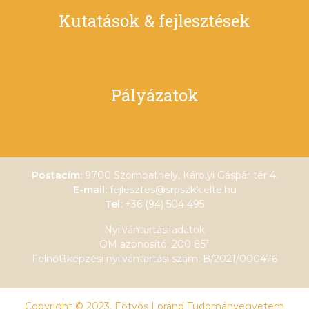
Kutatások & fejlesztések
Pályázatok
Postacím:
9700 Szombathely, Károlyi Gáspár tér 4.
E-mail:
fejlesztes@srpszkk.elte.hu
Tel:
+36 (94) 504 495
Nyilvántartási adatok
OM azonosító: 200 851
Felnőttképzési nyilvántartási szám: B/2021/000476
Copyright © 2023. Eötvös Loránd Tudományegyetem