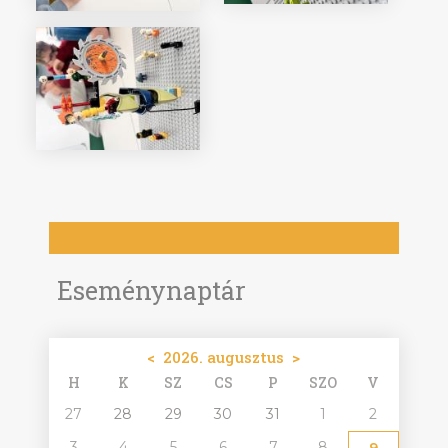
Eseménynaptár
<
2026. augusztus
>
H
K
SZ
CS
P
SZO
V
27
28
29
30
31
1
2
3
4
5
6
7
8
9