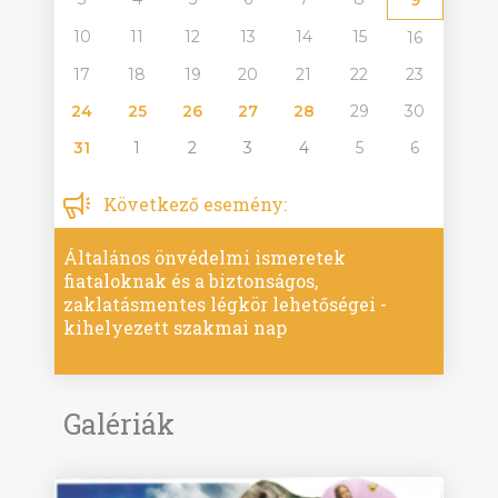
10
11
12
13
14
15
16
17
18
19
20
21
22
23
24
25
26
27
28
29
30
31
1
2
3
4
5
6
Következő esemény:
Általános önvédelmi ismeretek
fiataloknak és a biztonságos,
zaklatásmentes légkör lehetőségei -
kihelyezett szakmai nap
Galériák