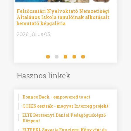
ise
Felsőcsatári Nyelvoktató Nemzetiségi
Győr
Általános Iskola tanulóinak alkotásait
Isko
bemutató képgaléria
képg
bor -
2026. július 03.
2026.
Hasznos linkek
Bounce Back - empowered to act
CODES osztrák - magyar Interreg projekt
ELTE Berzsenyi Dániel Pedagógusképző
Központ
ELTE EKL Savaria Egyetemi Könyvtár és