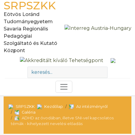
SRPSZKK
Eötvös Loránd
Tudományegyetem
Savaria Regionális
Pedagógiai
Szolgáltató és Kutató
Központ
SRPSZKK
Kezdőlap
Az intézményről
Galéria
ADHD az óvodában, illetve SNI-vel kapcsolatos
témák - kihelyezett nevelési előadás