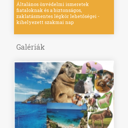
Általános önvédelmi ismeretek
fiataloknak és a biztonságos,
zaklatásmentes légkör lehetőségei -
kihelyezett szakmai nap
Galériák