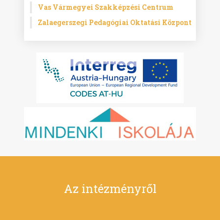
Vas Vármegyei Szakképzési Centrum
Zalaegerszegi Pedagógiai Oktatási Központ
Az intézményről