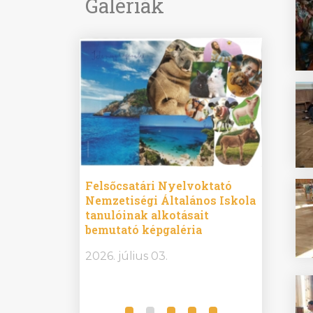
Galériák
ine
Felsőcsatári Nyelvoktató
Győrvár
e durch
Nemzetiségi Általános Iskola
Általán
metország –
tanulóinak alkotásait
Iskola 
etországban)
bemutató képgaléria
bemutat
t nyelvi
2026.
2026. július 03.
2026. jú