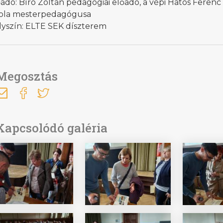
adó: Bíró Zoltán pedagógiai előadó, a vépi Hatos Ferenc
kola mesterpedagógusa
lyszín: ELTE SEK díszterem
Megosztás
Kapcsolódó galéria