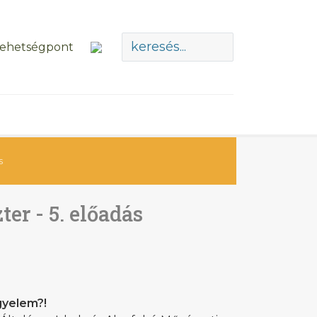
s
er - 5. előadás
gyelem?!