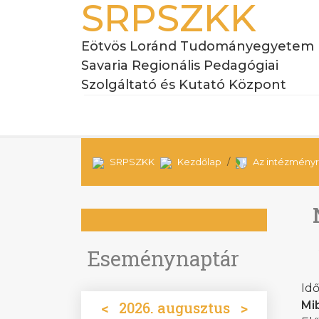
SRPSZKK
Eötvös Loránd Tudományegyetem
Savaria Regionális Pedagógiai
Szolgáltató és Kutató Központ
SRPSZKK
Kezdőlap
Az intézményr
Eseménynaptár
Idő
<
2026. augusztus
>
Mi