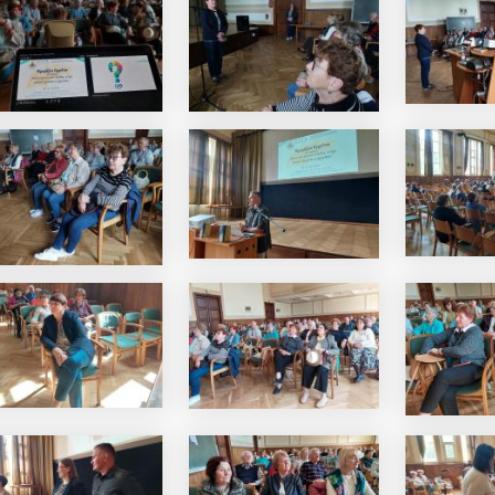
i Béri Balogh Ádám
Hatos Ferenc Általános
os
Iskola és Alapfokú Művészeti
diákjainak alkotásait
Iskola fiataljainak alkotásait
ó képgaléria
bemutató képgaléria
lius 03.
2026. július 03.