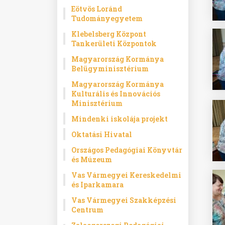
Eötvös Loránd
Tudományegyetem
Klebelsberg Központ
Tankerületi Központok
Magyarország Kormánya
Belügyminisztérium
Magyarország Kormánya
Kulturális és Innovációs
Minisztérium
Mindenki iskolája projekt
Oktatási Hivatal
Országos Pedagógiai Könyvtár
és Múzeum
Vas Vármegyei Kereskedelmi
és Iparkamara
Vas Vármegyei Szakképzési
Centrum