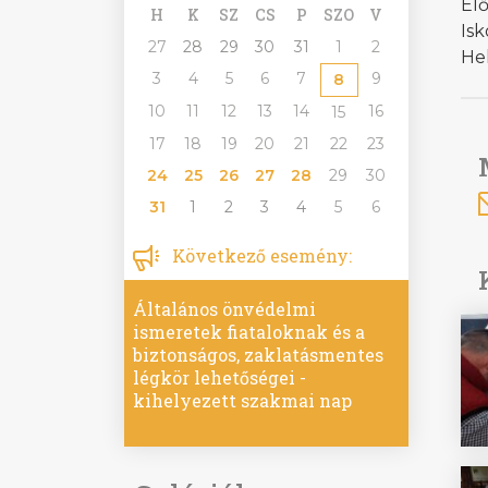
Elő
H
K
SZ
CS
P
SZO
V
Is
27
28
29
30
31
1
2
He
3
4
5
6
7
9
8
10
11
12
13
14
16
15
17
18
19
20
21
22
23
24
25
26
27
28
29
30
31
1
2
3
4
5
6
Következő esemény:
Általános önvédelmi
ismeretek fiataloknak és a
biztonságos, zaklatásmentes
légkör lehetőségei -
kihelyezett szakmai nap