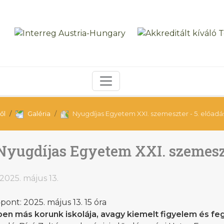
ől
Galéria
Nyugdíjas Egyetem XXI. szemeszter - 5. előadá
Nyugdíjas Egyetem XXI. szemeszt
2025. május 13.
pont: 2025. május 13. 15 óra
ben más korunk iskolája, avagy kiemelt figyelem és fe