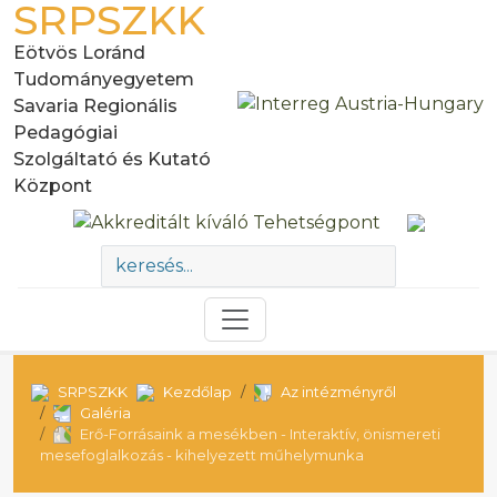
SRPSZKK
Eötvös Loránd
Tudományegyetem
Savaria Regionális
Pedagógiai
Szolgáltató és Kutató
Központ
SRPSZKK
Kezdőlap
Az intézményről
Galéria
Erő-Forrásaink a mesékben - Interaktív, önismereti
mesefoglalkozás - kihelyezett műhelymunka