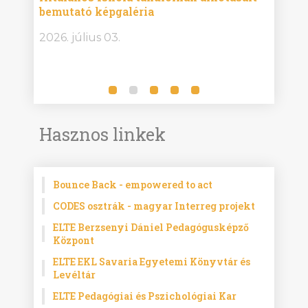
bemutató képgaléria
képg
bor -
2026. július 03.
2026.
Hasznos linkek
Bounce Back - empowered to act
CODES osztrák - magyar Interreg projekt
ELTE Berzsenyi Dániel Pedagógusképző
Központ
ELTE EKL Savaria Egyetemi Könyvtár és
Levéltár
ELTE Pedagógiai és Pszichológiai Kar