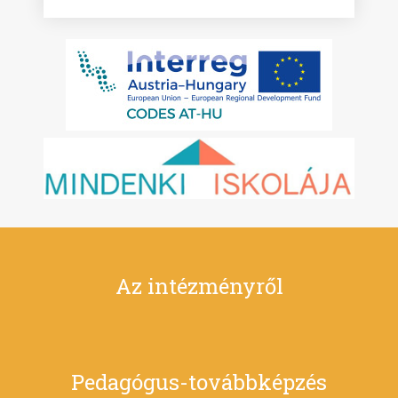
Az intézményről
Pedagógus-továbbképzés