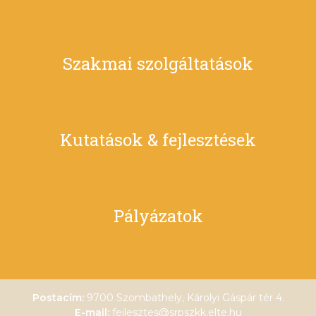
Szakmai szolgáltatások
Kutatások & fejlesztések
Pályázatok
Postacím:
9700 Szombathely, Károlyi Gáspár tér 4.
E-mail:
fejlesztes@srpszkk.elte.hu