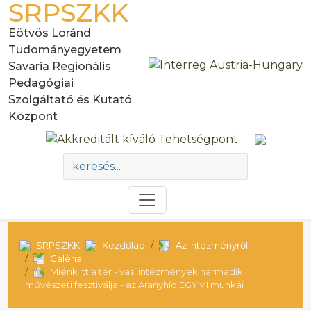
SRPSZKK
Eötvös Loránd
Tudományegyetem
Savaria Regionális
Pedagógiai
Szolgáltató és Kutató
Központ
SRPSZKK
Kezdőlap
Az intézményről
Galéria
Miénk itt a tér - vasi intézmények harmadik
művészeti fesztiválja - az Aranyhíd EGYMI munkái