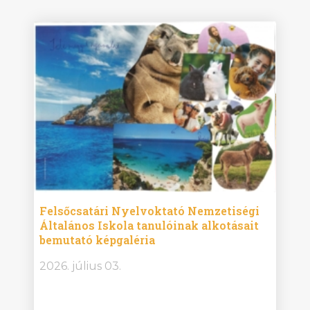
ise
Felsőcsatári Nyelvoktató Nemzetiségi
Győr
Általános Iskola tanulóinak alkotásait
Isko
bemutató képgaléria
képg
bor -
2026. július 03.
2026.