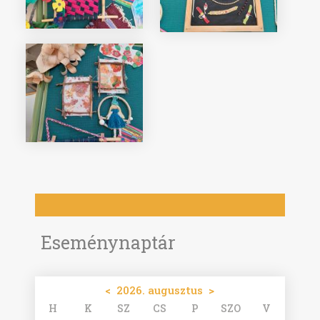
Eseménynaptár
<
2026. augusztus
>
H
K
SZ
CS
P
SZO
V