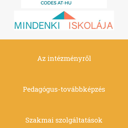
Az intézményről
Pedagógus-továbbképzés
Szakmai szolgáltatások