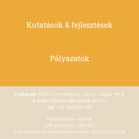
Kutatások & fejlesztések
Pályázatok
Postacím:
9700 Szombathely, Károlyi Gáspár tér 4.
E-mail:
fejlesztes@srpszkk.elte.hu
Tel:
+36 (94) 504 495
Nyilvántartási adatok
OM azonosító: 200 851
Felnőttképzési nyilvántartási szám: B/2021/000476