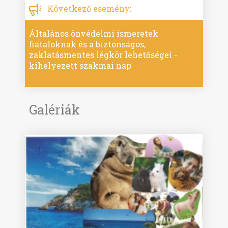
Következő esemény:
Általános önvédelmi ismeretek
fiataloknak és a biztonságos,
zaklatásmentes légkör lehetőségei -
kihelyezett szakmai nap
Galériák