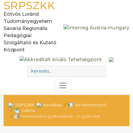
SRPSZKK
Eötvös Loránd
Tudományegyetem
Savaria Regionális
Pedagógiai
Szolgáltató és Kutató
Központ
SRPSZKK
Kezdőlap
Az intézményről
Galéria
Nemezelés a gyakorlatban - jó gyakorlat