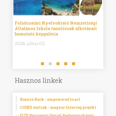
ise
Felsőcsatári Nyelvoktató Nemzetiségi
Győr
Általános Iskola tanulóinak alkotásait
Isko
bemutató képgaléria
képg
bor -
2026. július 03.
2026.
Hasznos linkek
Bounce Back - empowered to act
CODES osztrák - magyar Interreg projekt
ELTE Berzsenyi Dániel Pedagógusképző