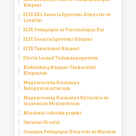
Központ
ELTE EKL Savaria Egyetemi Könyvtár és
Levéltár
ELTE Pedagógiai és Pszichológiai Kar
ELTE Savaria Egyetemi Központ
ELTE Tanárképző Központ
Eötvös Loránd Tudományegyetem
Klebelsberg Központ Tankerületi
Központok
Magyarország Kormánya
Belügyminisztérium
Magyarország Kormánya Kulturális és
Innovációs Minisztérium
Mindenki iskolája projekt
Oktatási Hivatal
Országos Pedagógiai Könyvtár és Múzeum