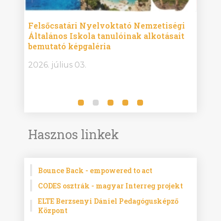
ise
Felsőcsatári Nyelvoktató Nemzetiségi
Győr
Általános Iskola tanulóinak alkotásait
Isko
bemutató képgaléria
képg
bor -
2026. július 03.
2026.
Hasznos linkek
Bounce Back - empowered to act
CODES osztrák - magyar Interreg projekt
ELTE Berzsenyi Dániel Pedagógusképző
Központ