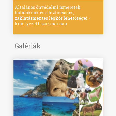
Általános önvédelmi ismeretek
fiataloknak és a biztonságos,
zaklatásmentes légkör lehetőségei -
kihelyezett szakmai nap
Galériák