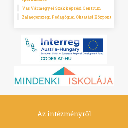
Vas Vármegyei Szakképzési Centrum
Zalaegerszegi Pedagógiai Oktatási Központ
Az intézményről