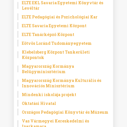
ELTE EKL Savaria Egyetemi Könyvtár és
Levéltár
ELTE Pedagógiai és Pszichológiai Kar
ELTE Savaria Egyetemi Központ
ELTE Tanárképző Központ
Eötvös Loránd Tudományegyetem
Klebelsberg Központ Tankerületi
Központok
Magyarország Kormánya
Belügyminisztérium
Magyarország Kormánya Kulturális és
Innovációs Minisztérium
Mindenki iskolája projekt
Oktatási Hivatal
Országos Pedagógiai Könyvtár és Múzeum
Vas Vármegyei Kereskedelmi és
Iparkamara