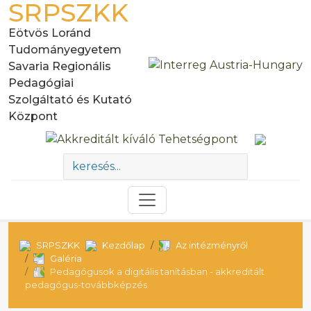
SRPSZKK
Eötvös Loránd
Tudományegyetem
Savaria Regionális
Pedagógiai
Szolgáltató és Kutató
Központ
SRPSZKK
Kezdőlap
Az intézményről
Galéria
Pedagógusok a digitális tanításban - akkreditált
pedagógus-továbbképzés