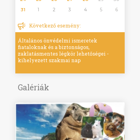
31
1
2
3
4
5
6
Következő esemény:
Általános önvédelmi ismeretek
fiataloknak és a biztonságos,
zaklatásmentes légkör lehetőségei -
kihelyezett szakmai nap
Galériák