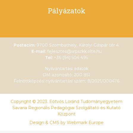
Pályázatok
Postacím:
9700 Szombathely, Károlyi Gáspár tér 4.
E-mail:
fejlesztes@srpszkk.elte.hu
Tel:
+36 (94) 504 495
Nyilvántartási adatok
OM azonosító: 200 851
Felnőttképzési nyilvántartási szám: B/2021/000476
Copyright © 2023. Eötvös Loránd Tudományegyetem
Savaria Regionális Pedagógiai Szolgáltató és Kutató
Központ
Design & CMS by
Webmark Europe