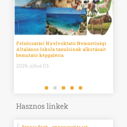
ise
Felsőcsatári Nyelvoktató Nemzetiségi
Győr
Általános Iskola tanulóinak alkotásait
Isko
bemutató képgaléria
képg
bor -
2026. július 03.
2026.
Hasznos linkek
Bounce Back - empowered to act