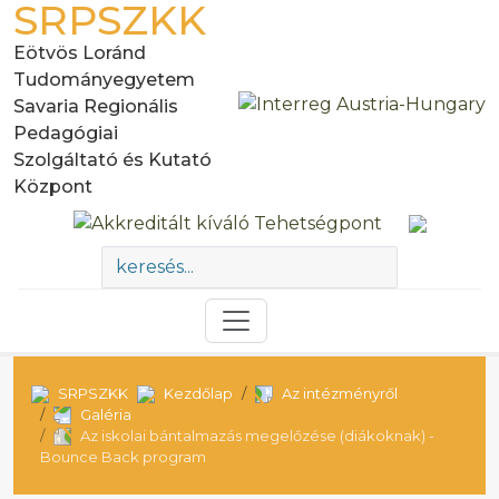
SRPSZKK
Eötvös Loránd
Tudományegyetem
Savaria Regionális
Pedagógiai
Szolgáltató és Kutató
Központ
SRPSZKK
Kezdőlap
Az intézményről
Galéria
Az iskolai bántalmazás megelőzése (diákoknak) -
Bounce Back program