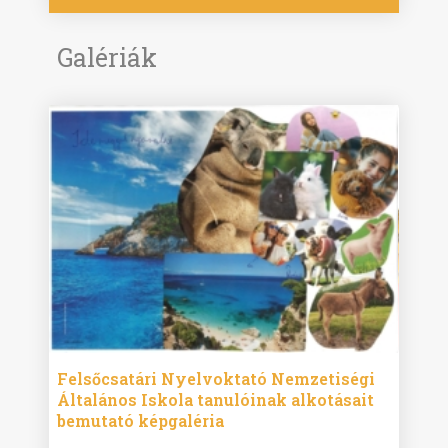
Galériák
ise
Felsőcsatári Nyelvoktató Nemzetiségi
Győr
Általános Iskola tanulóinak alkotásait
Isko
bemutató képgaléria
képg
bor -