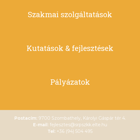
Szakmai szolgáltatások
Kutatások & fejlesztések
Pályázatok
Postacím:
9700 Szombathely, Károlyi Gáspár tér 4.
E-mail:
fejlesztes@srpszkk.elte.hu
Tel:
+36 (94) 504 495