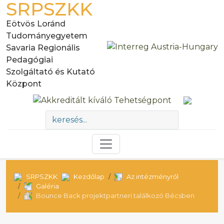
SRPSZKK
Eötvös Loránd
Tudományegyetem
Savaria Regionális
Pedagógiai
Szolgáltató és Kutató
Központ
SRPSZKK
Kezdőlap
Az intézményről
Galéria
Bounce Back projektpartneri találkozó Bécsben