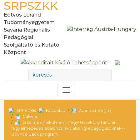
SRPSZKK
Eötvös Loránd
Tudományegyetem
Savaria Regionális
Pedagógiai
Szolgáltató és Kutató
Központ
SRPSZKK
Kezdőlap
Az intézményről
Galéria
Érzelmek nélkül nem megy! Hatékony tanórai
fegyelmezés az általános iskolában (pedagógusoknak) -
Bounce Back program