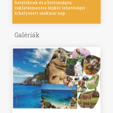
fiataloknak és a biztonságos,
zaklatásmentes légkör lehetőségei -
kihelyezett szakmai nap
Galériák