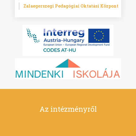
Zalaegerszegi Pedagógiai Oktatási Központ
Az intézményről