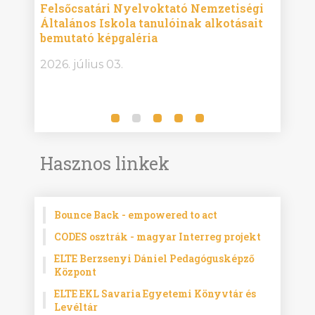
ise
Felsőcsatári Nyelvoktató Nemzetiségi
Győr
Általános Iskola tanulóinak alkotásait
Isko
bemutató képgaléria
képg
bor -
2026. július 03.
2026.
Hasznos linkek
Bounce Back - empowered to act
CODES osztrák - magyar Interreg projekt
ELTE Berzsenyi Dániel Pedagógusképző
Központ
ELTE EKL Savaria Egyetemi Könyvtár és
Levéltár