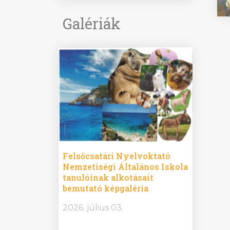
Galériák
ine
Felsőcsatári Nyelvoktató
Győrvár
e durch
Nemzetiségi Általános Iskola
Általán
metország –
tanulóinak alkotásait
Iskola 
etországban)
bemutató képgaléria
bemutat
t nyelvi
2026.
2026. július 03.
2026. jú