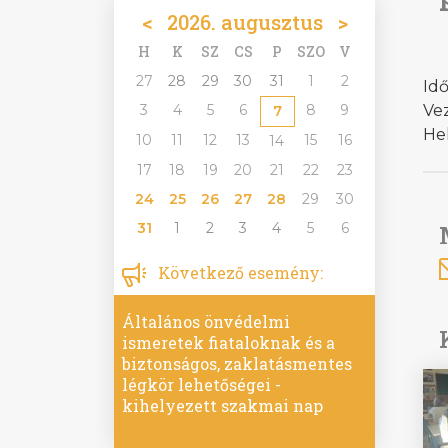
<
2026. augusztus
>
H
K
SZ
CS
P
SZO
V
27
28
29
30
31
1
2
Idő
3
4
5
6
8
9
Vez
7
Hel
10
11
12
13
15
16
14
17
18
19
20
21
22
23
24
25
26
27
28
29
30
31
1
2
3
4
5
6
Következő esemény:
Általános önvédelmi
ismeretek fiataloknak és a
biztonságos, zaklatásmentes
légkör lehetőségei -
kihelyezett szakmai nap