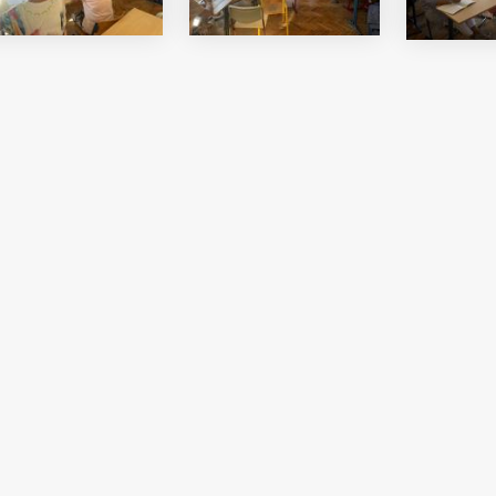
i Béri Balogh Ádám
Hatos Ferenc Általános
os
Iskola és Alapfokú Művészeti
diákjainak alkotásait
Iskola fiataljainak alkotásait
ó képgaléria
bemutató képgaléria
lius 03.
2026. július 03.