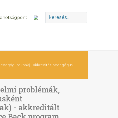
edagógusoknak) - akkreditált pedagógus-
elmi problémák,
usként
) - akkreditált
ce Back program