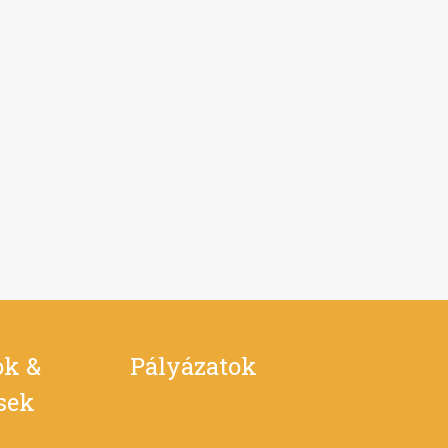
ok &
Pályázatok
ések