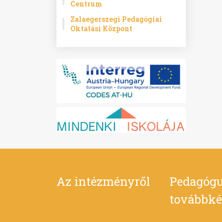
Centrum
Zalaegerszegi Pedagógiai
Oktatási Központ
Az intézményről
Pedagógu
továbbké