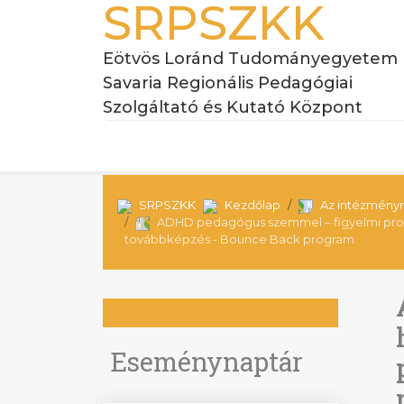
SRPSZKK
Eötvös Loránd Tudományegyetem
Savaria Regionális Pedagógiai
Szolgáltató és Kutató Központ
SRPSZKK
Kezdőlap
Az intézményr
ADHD pedagógus szemmel – figyelmi prob
továbbképzés - Bounce Back program
Eseménynaptár