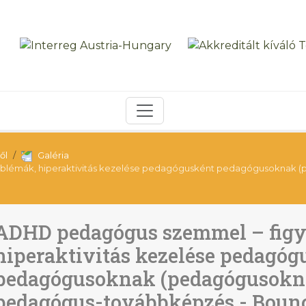
ől
Galéria
lémák, hiperaktivitás kezelése pedagógusként pedagógusoknak (p
ADHD pedagógus szemmel – figy
hiperaktivitás kezelése pedagóg
pedagógusoknak (pedagógusoknak
pedagógus-továbbképzés - Boun