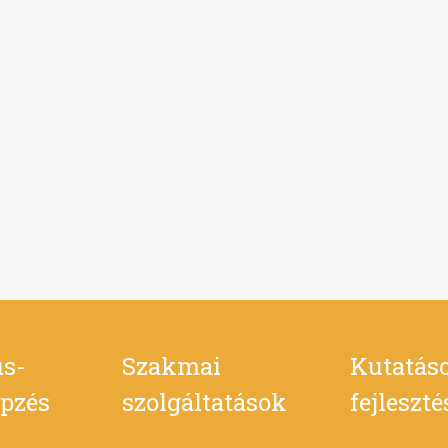
s-
Szakmai
Kutatás
pzés
szolgáltatások
fejleszt