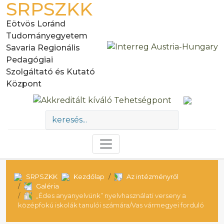
SRPSZKK
Eötvös Loránd
Tudományegyetem
Savaria Regionális
Pedagógiai
Szolgáltató és Kutató
Központ
SRPSZKK
Kezdőlap
Az intézményről
Galéria
„Édes anyanyelvünk” nyelvhasználati verseny a
középfokú iskolák tanulói számára/Vas vármegyei forduló