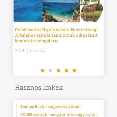
ise
Felsőcsatári Nyelvoktató Nemzetiségi
Győr
Általános Iskola tanulóinak alkotásait
Isko
bemutató képgaléria
képg
bor -
2026. július 03.
2026.
Hasznos linkek
Bounce Back - empowered to act
CODES osztrák - magyar Interreg projekt