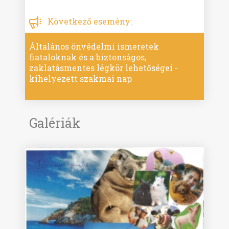
Következő esemény:
Általános önvédelmi ismeretek
fiataloknak és a biztonságos,
zaklatásmentes légkör lehetőségei -
kihelyezett szakmai nap
Galériák