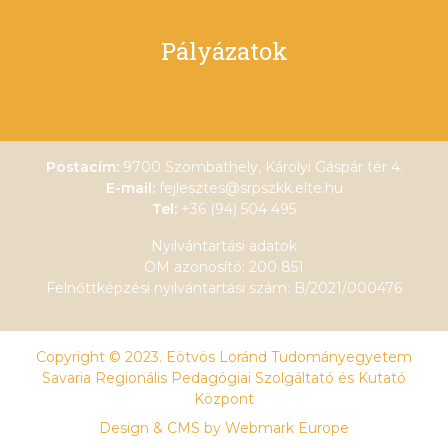
Pályázatok
Postacím:
9700 Szombathely, Károlyi Gáspár tér 4.
E-mail:
fejlesztes@srpszkk.elte.hu
Tel:
+36 (94) 504 495
Nyilvántartási adatok
OM azonosító: 200 851
Felnőttképzési nyilvántartási szám: B/2021/000476
Copyright © 2023. Eötvös Loránd Tudományegyetem
Savaria Regionális Pedagógiai Szolgáltató és Kutató
Központ
Design & CMS by
Webmark Europe