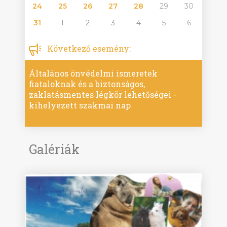
24
25
26
27
28
29
30
31
1
2
3
4
5
6
Következő esemény:
Általános önvédelmi ismeretek
fiataloknak és a biztonságos,
zaklatásmentes légkör lehetőségei -
kihelyezett szakmai nap
Galériák