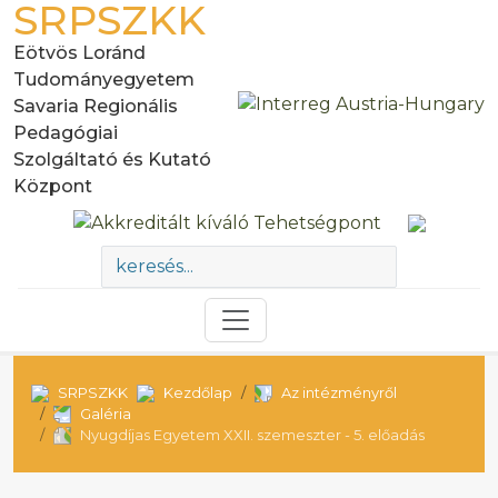
SRPSZKK
Eötvös Loránd
Tudományegyetem
Savaria Regionális
Pedagógiai
Szolgáltató és Kutató
Központ
SRPSZKK
Kezdőlap
Az intézményről
Galéria
Nyugdíjas Egyetem XXII. szemeszter - 5. előadás