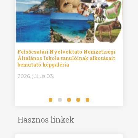
ise
Felsőcsatári Nyelvoktató Nemzetiségi
Győr
Általános Iskola tanulóinak alkotásait
Isko
bemutató képgaléria
képg
bor -
2026. július 03.
2026.
Hasznos linkek