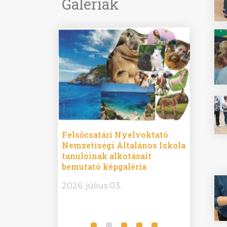
Galériák
ine
Felsőcsatári Nyelvoktató
Győrvár
e durch
Nemzetiségi Általános Iskola
Általán
metország –
tanulóinak alkotásait
Iskola 
etországban)
bemutató képgaléria
bemutat
t nyelvi
2026.
2026. július 03.
2026. jú