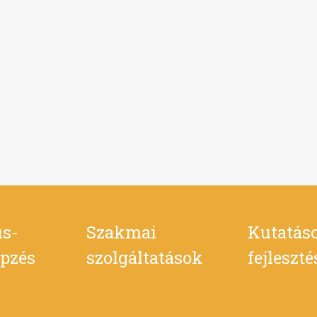
s-
Szakmai
Kutatás
pzés
szolgáltatások
fejleszt