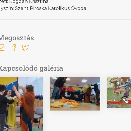
eti: Bogdán Krisztina
yszín: Szent Piroska Katolikus Óvoda
Megosztás
Kapcsolódó galéria