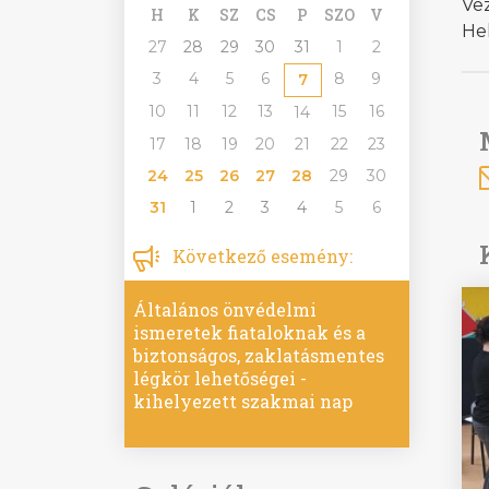
Vez
H
K
SZ
CS
P
SZO
V
Hel
27
28
29
30
31
1
2
3
4
5
6
8
9
7
10
11
12
13
15
16
14
17
18
19
20
21
22
23
24
25
26
27
28
29
30
31
1
2
3
4
5
6
Következő esemény:
Általános önvédelmi
ismeretek fiataloknak és a
biztonságos, zaklatásmentes
légkör lehetőségei -
kihelyezett szakmai nap