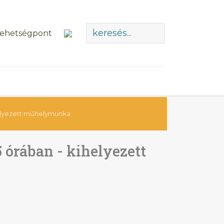
helyezett műhelymunka
5 órában - kihelyezett