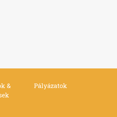
ok &
Pályázatok
ések