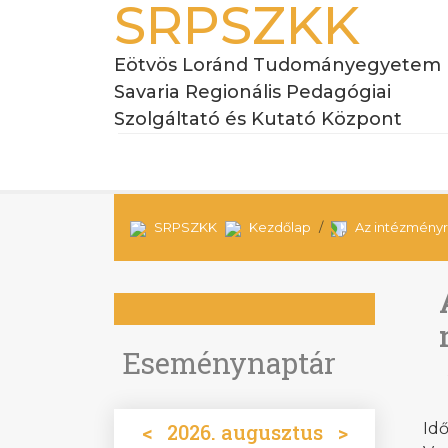
SRPSZKK
Eötvös Loránd Tudományegyetem
Savaria Regionális Pedagógiai
Szolgáltató és Kutató Központ
SRPSZKK
Kezdőlap
Az intézményr
Eseménynaptár
<
2026. augusztus
>
Idő