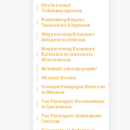
Eötvös Loránd
Tudományegyetem
Klebelsberg Központ
Tankerületi Központok
Magyarország Kormánya
Belügyminisztérium
Magyarország Kormánya
Kulturális és Innovációs
Minisztérium
Mindenki iskolája projekt
Oktatási Hivatal
Országos Pedagógiai Könyvtár
és Múzeum
Vas Vármegyei Kereskedelmi
és Iparkamara
Vas Vármegyei Szakképzési
Centrum