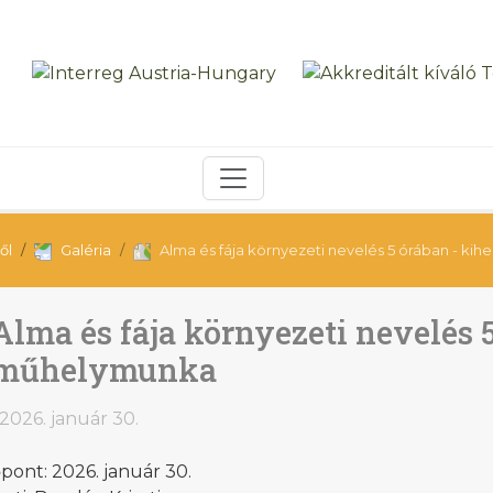
ől
Galéria
Alma és fája környezeti nevelés 5 órában - ki
Alma és fája környezeti nevelés 
műhelymunka
2026. január 30.
pont: 2026. január 30.