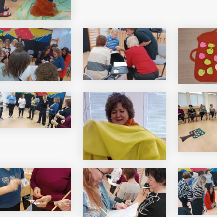
i Béri Balogh Ádám
Hatos Ferenc Általános
os
Iskola és Alapfokú Művészeti
diákjainak alkotásait
Iskola fiataljainak alkotásait
ó képgaléria
bemutató képgaléria
lius 03.
2026. július 03.