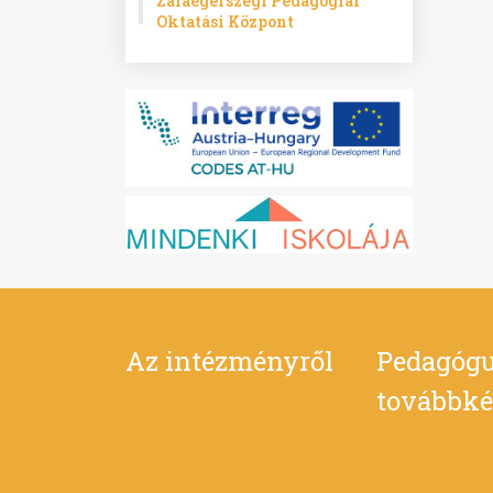
Zalaegerszegi Pedagógiai
Oktatási Központ
Az intézményről
Pedagógu
továbbké