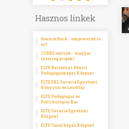
Hasznos linkek
Bounce Back - empowered to
act
CODES osztrák - magyar
Interreg projekt
ELTE Berzsenyi Dániel
Pedagógusképző Központ
ELTE EKL Savaria Egyetemi
Könyvtár és Levéltár
ELTE Pedagógiai és
Pszichológiai Kar
ELTE Savaria Egyetemi
Központ
ELTE Tanárképző Központ