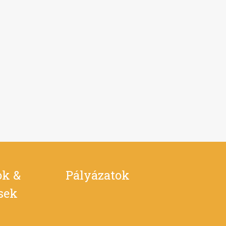
ok &
Pályázatok
ések