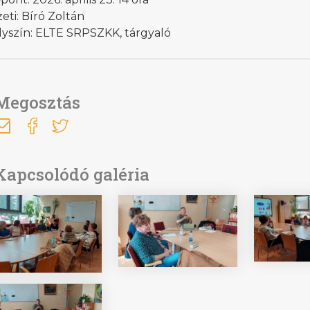
eti: Bíró Zoltán
lyszín: ELTE SRPSZKK, tárgyaló
Megosztás
Kapcsolódó galéria