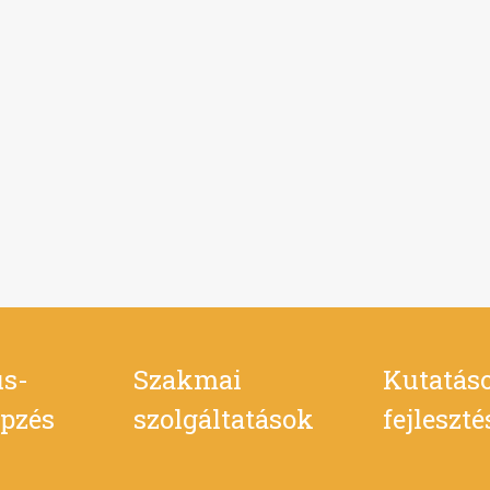
s-
Szakmai
Kutatás
pzés
szolgáltatások
fejleszt