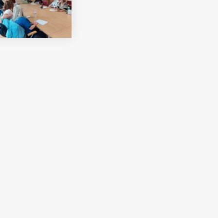
i Béri Balogh Ádám
Hatos Ferenc Általános
os
Iskola és Alapfokú Művészeti
diákjainak alkotásait
Iskola fiataljainak alkotásait
ó képgaléria
bemutató képgaléria
lius 03.
2026. július 03.