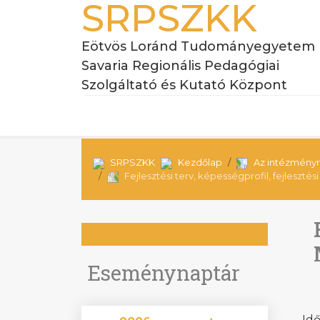
SRPSZKK
Eötvös Loránd Tudományegyetem
Savaria Regionális Pedagógiai
Szolgáltató és Kutató Központ
SRPSZKK
Kezdőlap
Az intézményr
Fejlesztési terv, képességprofil, fejlesz
Eseménynaptár
Idő