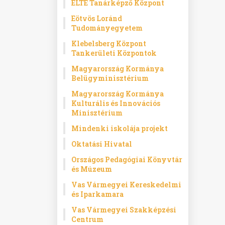
ELTE Tanárképző Központ
Eötvös Loránd
Tudományegyetem
Klebelsberg Központ
Tankerületi Központok
Magyarország Kormánya
Belügyminisztérium
Magyarország Kormánya
Kulturális és Innovációs
Minisztérium
Mindenki iskolája projekt
Oktatási Hivatal
Országos Pedagógiai Könyvtár
és Múzeum
Vas Vármegyei Kereskedelmi
és Iparkamara
Vas Vármegyei Szakképzési
Centrum