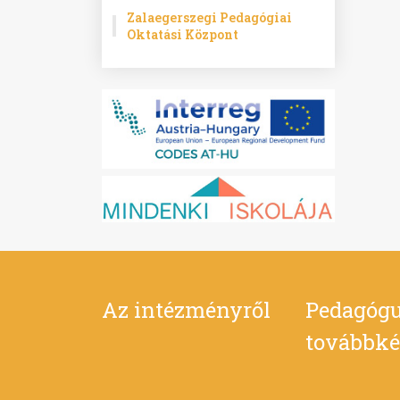
Zalaegerszegi Pedagógiai
Oktatási Központ
Az intézményről
Pedagógu
továbbké