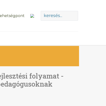
ejlesztési folyamat -
őpedagógusoknak