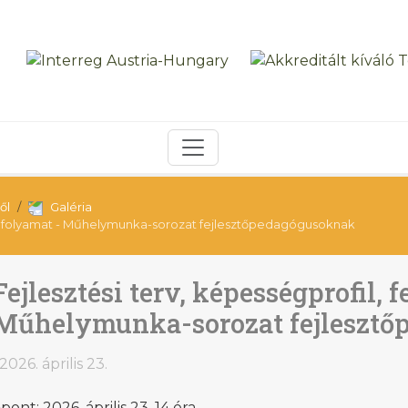
ől
Galéria
tési folyamat - Műhelymunka-sorozat fejlesztőpedagógusoknak
Fejlesztési terv, képességprofil, f
Műhelymunka-sorozat fejleszt
2026. április 23.
pont: 2026. április 23. 14 óra