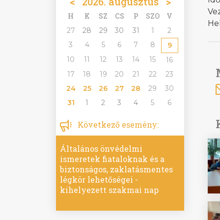
<
2026. augusztus
>
Vez
H
K
SZ
CS
P
SZO
V
He
27
28
29
30
31
1
2
3
4
5
6
7
8
9
10
11
12
13
14
15
16
17
18
19
20
21
22
23
24
25
26
27
28
29
30
31
1
2
3
4
5
6
Következő esemény:
Általános önvédelmi
ismeretek fiataloknak és a
biztonságos, zaklatásmentes
légkör lehetőségei -
kihelyezett szakmai nap