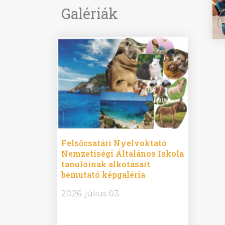
Galériák
ine
Felsőcsatári Nyelvoktató
Győrvár
e durch
Nemzetiségi Általános Iskola
Általán
metország –
tanulóinak alkotásait
Iskola 
etországban)
bemutató képgaléria
bemutat
t nyelvi
2026.
2026. július 03.
2026. jú