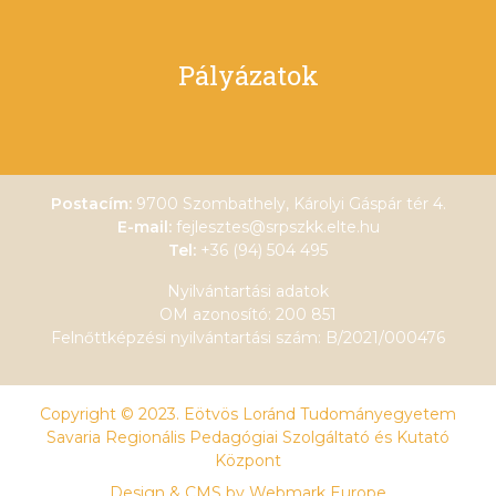
Pályázatok
Postacím:
9700 Szombathely, Károlyi Gáspár tér 4.
E-mail:
fejlesztes@srpszkk.elte.hu
Tel:
+36 (94) 504 495
Nyilvántartási adatok
OM azonosító: 200 851
Felnőttképzési nyilvántartási szám: B/2021/000476
Copyright © 2023. Eötvös Loránd Tudományegyetem
Savaria Regionális Pedagógiai Szolgáltató és Kutató
Központ
Design & CMS by
Webmark Europe