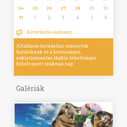
24
25
26
27
28
29
30
31
1
2
3
4
5
6
Következő esemény:
Általános önvédelmi ismeretek
fiataloknak és a biztonságos,
zaklatásmentes légkör lehetőségei -
kihelyezett szakmai nap
Galériák