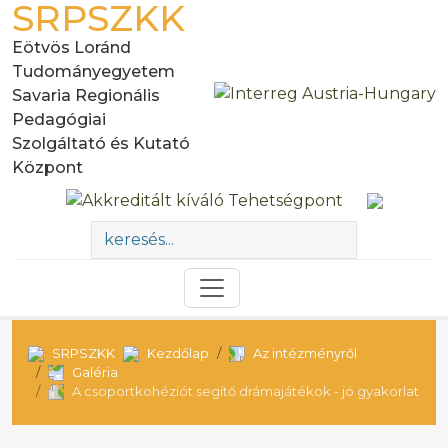
SRPSZKK
Eötvös Loránd
Tudományegyetem
Savaria Regionális
Pedagógiai
Szolgáltató és Kutató
Központ
SRPSZKK
Kezdőlap
Az intézményről
Galéria
A csoportkohéziót segítő drámajátékok - jó gyakorlat