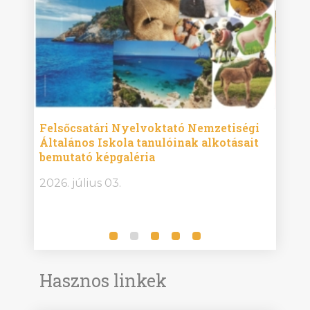
ise
Felsőcsatári Nyelvoktató Nemzetiségi
Győr
Általános Iskola tanulóinak alkotásait
Isko
bemutató képgaléria
képg
bor -
2026. július 03.
2026.
Hasznos linkek