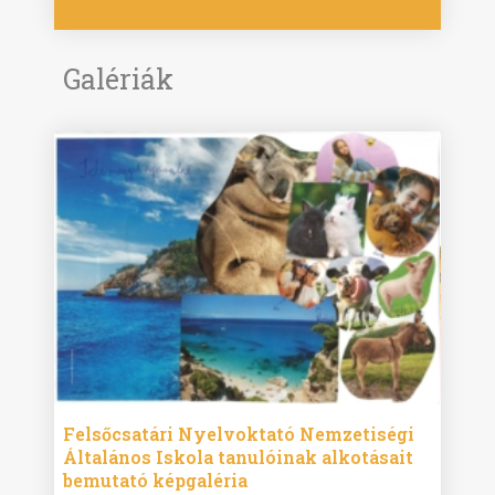
Galériák
ise
Felsőcsatári Nyelvoktató Nemzetiségi
Győr
Általános Iskola tanulóinak alkotásait
Isko
bemutató képgaléria
képg