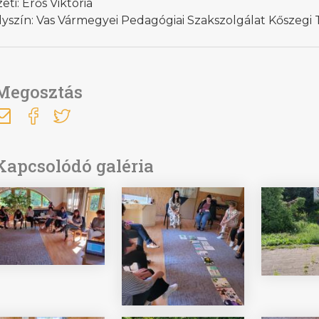
eti: Erős Viktória
lyszín: Vas Vármegyei Pedagógiai Szakszolgálat Kőszeg
Megosztás
Kapcsolódó galéria