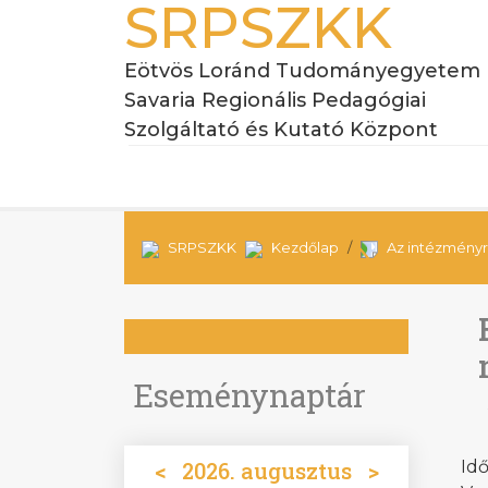
SRPSZKK
Eötvös Loránd Tudományegyetem
Savaria Regionális Pedagógiai
Szolgáltató és Kutató Központ
SRPSZKK
Kezdőlap
Az intézményr
Eseménynaptár
<
2026. augusztus
>
Idő