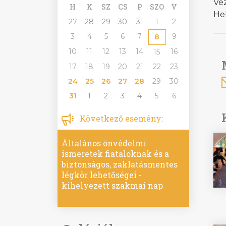
Vez
H
K
SZ
CS
P
SZO
V
He
27
28
29
30
31
1
2
3
4
5
6
7
9
8
10
11
12
13
14
16
15
17
18
19
20
21
22
23
24
25
26
27
28
29
30
31
1
2
3
4
5
6
Következő esemény:
Általános önvédelmi
ismeretek fiataloknak és a
biztonságos, zaklatásmentes
légkör lehetőségei -
kihelyezett szakmai nap