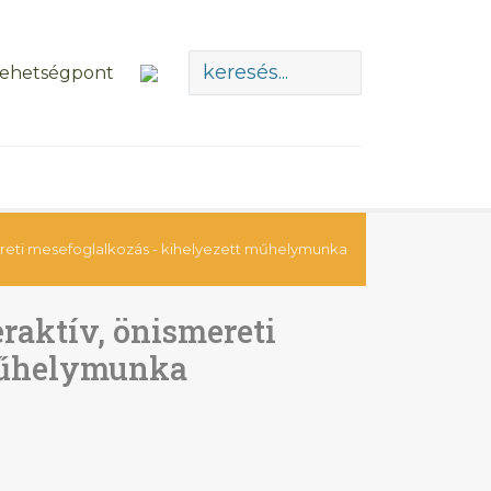
mereti mesefoglalkozás - kihelyezett műhelymunka
raktív, önismereti
 műhelymunka