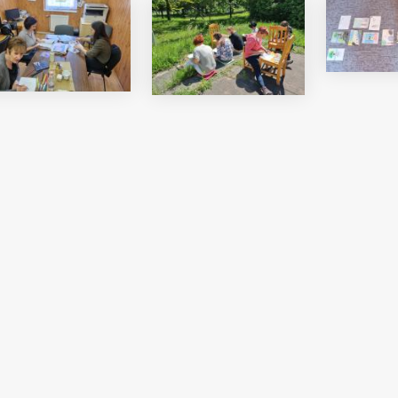
i Béri Balogh Ádám
Hatos Ferenc Általános
os
Iskola és Alapfokú Művészeti
diákjainak alkotásait
Iskola fiataljainak alkotásait
ó képgaléria
bemutató képgaléria
lius 03.
2026. július 03.