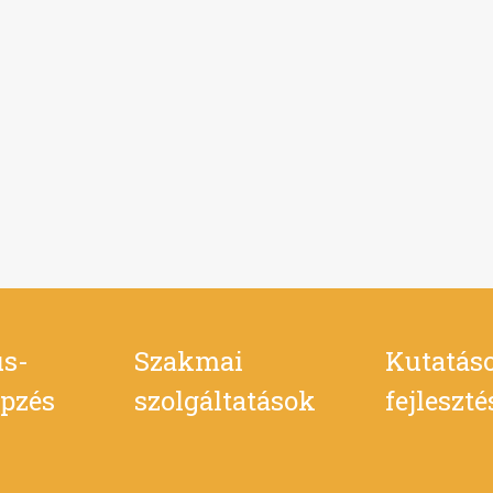
s-
Szakmai
Kutatás
pzés
szolgáltatások
fejleszt