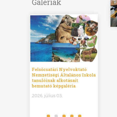
Galériák
ine
Felsőcsatári Nyelvoktató
Győrvár
e durch
Nemzetiségi Általános Iskola
Általán
metország –
tanulóinak alkotásait
Iskola 
etországban)
bemutató képgaléria
bemutat
t nyelvi
2026.
2026. július 03.
2026. jú