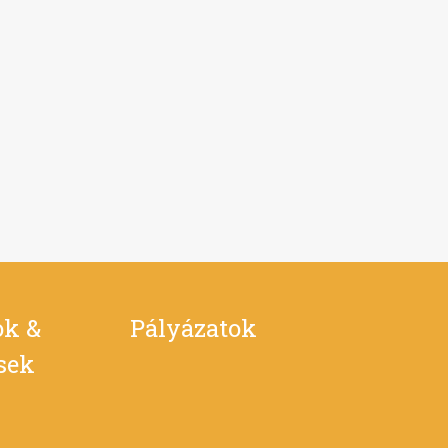
ok &
Pályázatok
ések