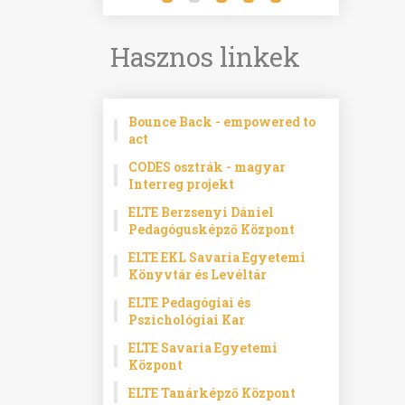
Hasznos linkek
Bounce Back - empowered to
act
CODES osztrák - magyar
Interreg projekt
ELTE Berzsenyi Dániel
Pedagógusképző Központ
ELTE EKL Savaria Egyetemi
Könyvtár és Levéltár
ELTE Pedagógiai és
Pszichológiai Kar
ELTE Savaria Egyetemi
Központ
ELTE Tanárképző Központ