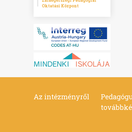
Zalaegerszegi Pedagógiai
Oktatási Központ
Az intézményről
Pedagógu
továbbké