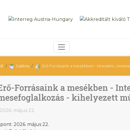
ől
Galéria
Erő-Forrásaink a mesékben - Interaktív, önis
Erő-Forrásaink a mesékben - Inte
mesefoglalkozás - kihelyezett
2026. május 22.
pont: 2026. május 22.