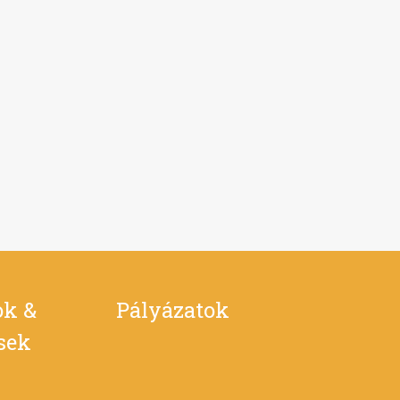
ok &
Pályázatok
ések