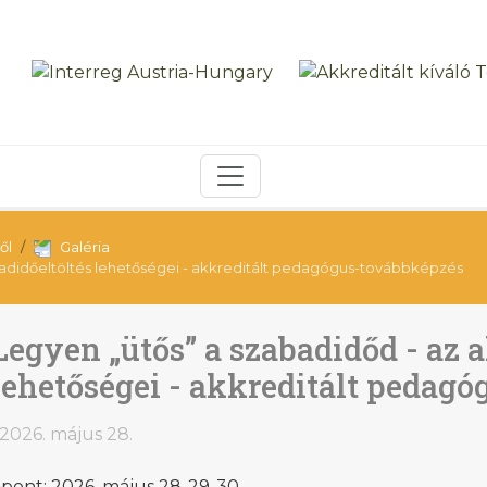
ől
Galéria
abadidőeltöltés lehetőségei - akkreditált pedagógus-továbbképzés
Legyen „ütős” a szabadidőd - az a
lehetőségei - akkreditált pedag
2026. május 28.
pont: 2026. május 28-29-30.