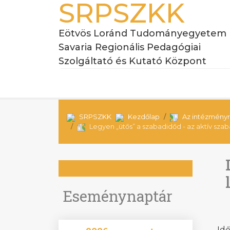
SRPSZKK
Eötvös Loránd Tudományegyetem
Savaria Regionális Pedagógiai
Szolgáltató és Kutató Központ
SRPSZKK
Kezdőlap
Az intézményr
Legyen „ütős” a szabadidőd - az aktív sz
Eseménynaptár
Idő