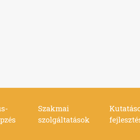
s-
Szakmai
Kutatás
pzés
szolgáltatások
fejleszt