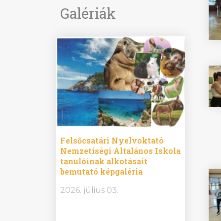
Galériák
ine
Felsőcsatári Nyelvoktató
Győrvár
e durch
Nemzetiségi Általános Iskola
Általán
metország –
tanulóinak alkotásait
Iskola 
etországban)
bemutató képgaléria
bemutat
t nyelvi
2026.
2026. július 03.
2026. jú