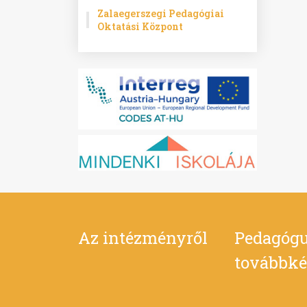
Zalaegerszegi Pedagógiai
Oktatási Központ
Az intézményről
Pedagógu
továbbké