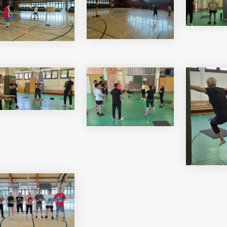
i Béri Balogh Ádám
Hatos Ferenc Általános
os
Iskola és Alapfokú Művészeti
diákjainak alkotásait
Iskola fiataljainak alkotásait
ó képgaléria
bemutató képgaléria
lius 03.
2026. július 03.