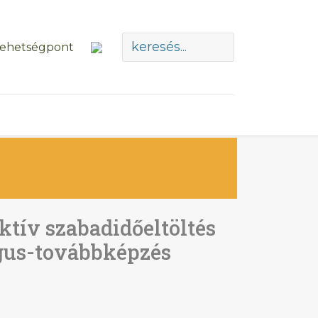
ktív szabadidőeltöltés
ógus-továbbképzés