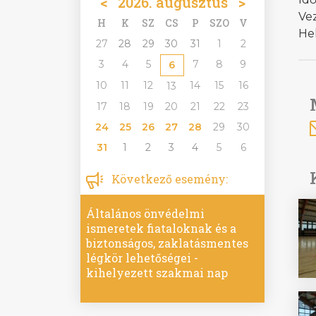
<
2026. augusztus
>
Vez
H
K
SZ
CS
P
SZO
V
He
27
28
29
30
31
1
2
3
4
5
7
8
9
6
10
11
12
14
15
16
13
17
18
19
20
21
22
23
24
25
26
27
28
29
30
31
1
2
3
4
5
6
Következő esemény:
Általános önvédelmi
ismeretek fiataloknak és a
biztonságos, zaklatásmentes
légkör lehetőségei -
kihelyezett szakmai nap