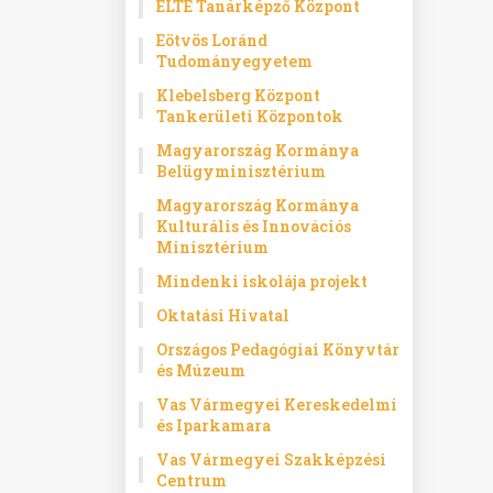
ELTE Tanárképző Központ
Eötvös Loránd
Tudományegyetem
Klebelsberg Központ
Tankerületi Központok
Magyarország Kormánya
Belügyminisztérium
Magyarország Kormánya
Kulturális és Innovációs
Minisztérium
Mindenki iskolája projekt
Oktatási Hivatal
Országos Pedagógiai Könyvtár
és Múzeum
Vas Vármegyei Kereskedelmi
és Iparkamara
Vas Vármegyei Szakképzési
Centrum