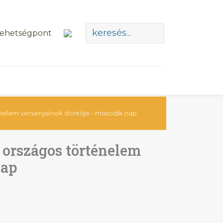
ténelem versenyének döntője - második nap
 országos történelem
nap