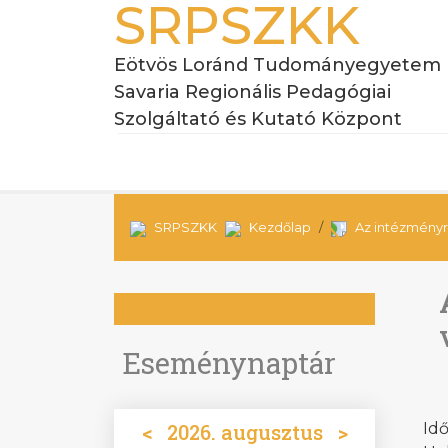
SRPSZKK
Eötvös Loránd Tudományegyetem
Savaria Regionális Pedagógiai
Szolgáltató és Kutató Központ
SRPSZKK
Kezdőlap
Az intézményr
Eseménynaptár
<
2026. augusztus
>
Idő