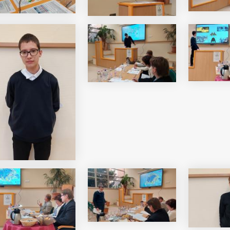
i Béri Balogh Ádám
Hatos Ferenc Általános
os
Iskola és Alapfokú Művészeti
diákjainak alkotásait
Iskola fiataljainak alkotásait
ó képgaléria
bemutató képgaléria
lius 03.
2026. július 03.