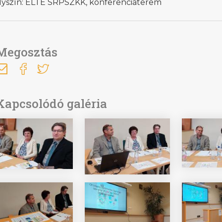
lyszín: ELTE SRPSZKK, konferenciaterem
Megosztás
Kapcsolódó galéria