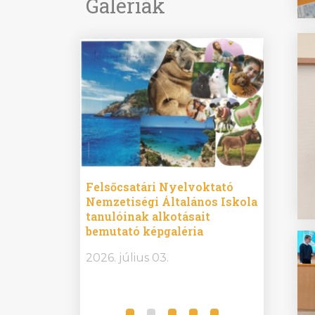
Galériák
ine
Felsőcsatári Nyelvoktató
Győrvár
e durch
Nemzetiségi Általános Iskola
Általán
metország –
tanulóinak alkotásait
Iskola 
etországban)
bemutató képgaléria
bemutat
t nyelvi
2026.
2026. július 03.
2026. jú