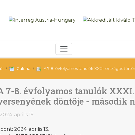
ől
Galéria
A 7-8. évfolyamos tanulók XXXI. országos tör
A 7-8. évfolyamos tanulók XXXI.
versenyének döntője - második 
2024. április 15.
pont: 2024. április 13.