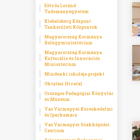
Eötvös Loránd
Tudományegyetem
Klebelsberg Központ
Tankerületi Központok
Magyarország Kormánya
Belügyminisztérium
Magyarország Kormánya
Kulturális és Innovációs
Minisztérium
Mindenki iskolája projekt
Oktatási Hivatal
Országos Pedagógiai Könyvtár
és Múzeum
Vas Vármegyei Kereskedelmi
és Iparkamara
Vas Vármegyei Szakképzési
Centrum