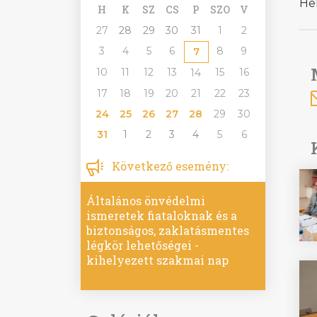
He
H
K
SZ
CS
P
SZO
V
27
28
29
30
31
1
2
3
4
5
6
8
9
7
10
11
12
13
15
16
14
17
18
19
20
21
22
23
24
25
26
27
28
29
30
31
1
2
3
4
5
6
Következő esemény:
Általános önvédelmi
ismeretek fiataloknak és a
biztonságos, zaklatásmentes
légkör lehetőségei -
kihelyezett szakmai nap