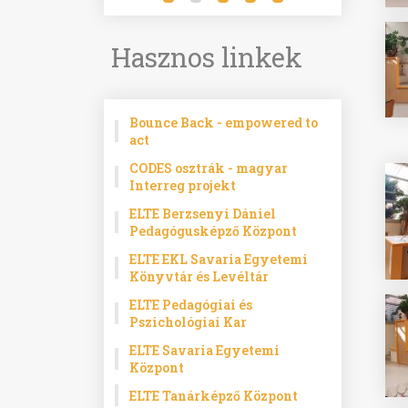
Hasznos linkek
Bounce Back - empowered to
act
CODES osztrák - magyar
Interreg projekt
ELTE Berzsenyi Dániel
Pedagógusképző Központ
ELTE EKL Savaria Egyetemi
Könyvtár és Levéltár
ELTE Pedagógiai és
Pszichológiai Kar
ELTE Savaria Egyetemi
Központ
ELTE Tanárképző Központ