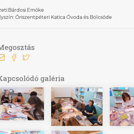
zeti:Bárdosi Emőke
yszín: Őriszentpéteri Katica Óvoda és Bölcsőde
Megosztás
Kapcsolódó galéria