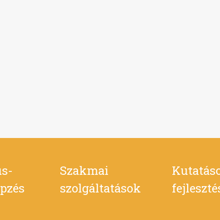
s-
Szakmai
Kutatás
pzés
szolgáltatások
fejleszt