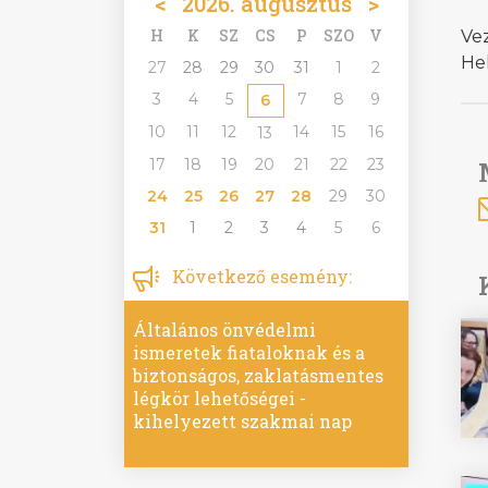
<
2026. augusztus
>
H
K
SZ
CS
P
SZO
V
Ve
Hel
27
28
29
30
31
1
2
3
4
5
7
8
9
6
10
11
12
14
15
16
13
17
18
19
20
21
22
23
24
25
26
27
28
29
30
31
1
2
3
4
5
6
Következő esemény:
Általános önvédelmi
ismeretek fiataloknak és a
biztonságos, zaklatásmentes
légkör lehetőségei -
kihelyezett szakmai nap