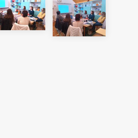
i Béri Balogh Ádám
Hatos Ferenc Általános
os
Iskola és Alapfokú Művészeti
diákjainak alkotásait
Iskola fiataljainak alkotásait
ó képgaléria
bemutató képgaléria
lius 03.
2026. július 03.