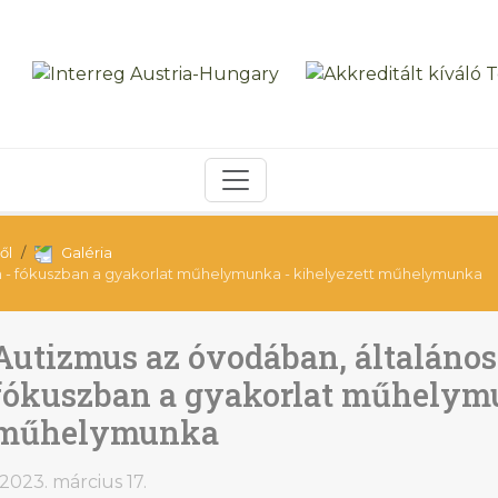
ől
Galéria
an - fókuszban a gyakorlat műhelymunka - kihelyezett műhelymunka
Autizmus az óvodában, általános
fókuszban a gyakorlat műhelymu
műhelymunka
2023. március 17.