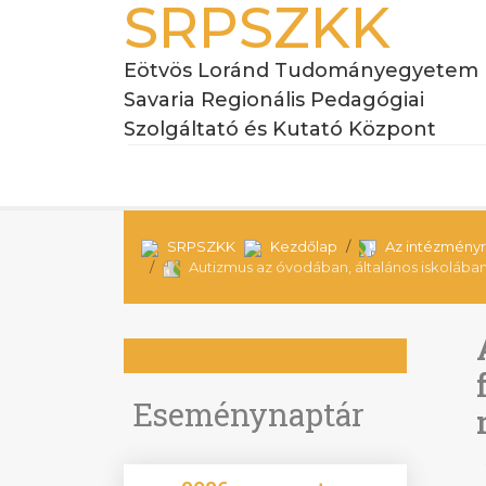
SRPSZKK
Eötvös Loránd Tudományegyetem
Savaria Regionális Pedagógiai
Szolgáltató és Kutató Központ
SRPSZKK
Kezdőlap
Az intézményr
Autizmus az óvodában, általános iskoláb
Eseménynaptár