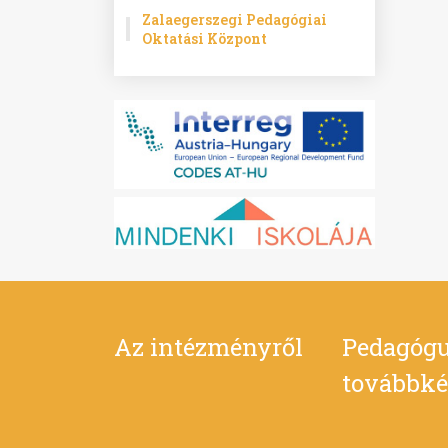
Zalaegerszegi Pedagógiai
Oktatási Központ
Az intézményről
Pedagógu
továbbké