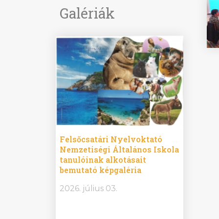
Galériák
ine
Felsőcsatári Nyelvoktató
Győrvár
e durch
Nemzetiségi Általános Iskola
Általán
metország –
tanulóinak alkotásait
Iskola 
etországban)
bemutató képgaléria
bemutat
t nyelvi
2026.
2026. július 03.
2026. jú