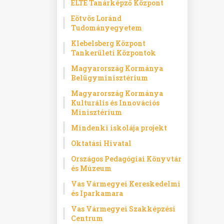
ELTE Tanárképző Központ
Eötvös Loránd
Tudományegyetem
Klebelsberg Központ
Tankerületi Központok
Magyarország Kormánya
Belügyminisztérium
Magyarország Kormánya
Kulturális és Innovációs
Minisztérium
Mindenki iskolája projekt
Oktatási Hivatal
Országos Pedagógiai Könyvtár
és Múzeum
Vas Vármegyei Kereskedelmi
és Iparkamara
Vas Vármegyei Szakképzési
Centrum