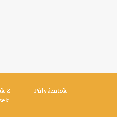
ok &
Pályázatok
ések