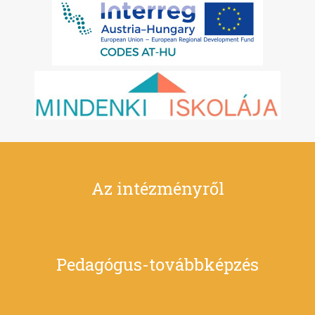
Az intézményről
Pedagógus-továbbképzés