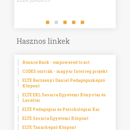
2026. július 03.
2026.
Hasznos linkek
Bounce Back - empowered to act
CODES osztrák - magyar Interreg projekt
ELTE Berzsenyi Dániel Pedagógusképző
Központ
ELTE EKL Savaria Egyetemi Könyvtár és
Levéltár
ELTE Pedagógiai és Pszichológiai Kar
ELTE Savaria Egyetemi Központ
ELTE Tanárképző Központ