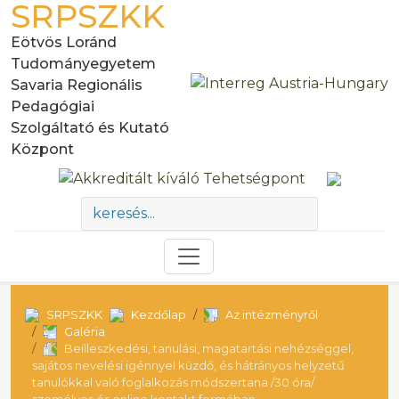
SRPSZKK
Eötvös Loránd
Tudományegyetem
Savaria Regionális
Pedagógiai
Szolgáltató és Kutató
Központ
SRPSZKK
Kezdőlap
Az intézményről
Galéria
Beilleszkedési, tanulási, magatartási nehézséggel,
sajátos nevelési igénnyel küzdő, és hátrányos helyzetű
tanulókkal való foglalkozás módszertana /30 óra/
személyes és online kontakt formában -