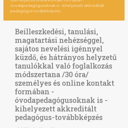
óvodapedagógusoknak is - kihelyezett akkreditált
pedagógus-továbbképzés
Beilleszkedési, tanulási,
magatartási nehézséggel,
sajátos nevelési igénnyel
küzdő, és hátrányos helyzetű
tanulókkal való foglalkozás
módszertana /30 óra/
személyes és online kontakt
formában -
óvodapedagógusoknak is -
kihelyezett akkreditált
pedagógus-továbbképzés