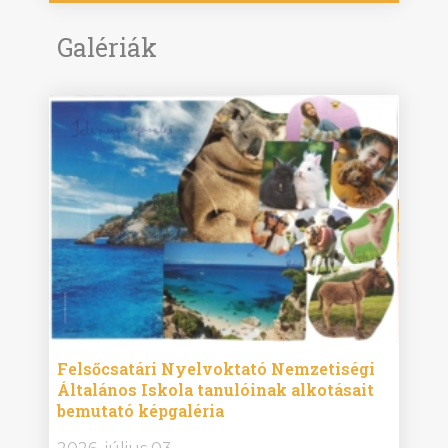
Galériák
ise
Felsőcsatári Nyelvoktató Nemzetiségi
Győr
Általános Iskola tanulóinak alkotásait
Isko
bemutató képgaléria
képg
bor -