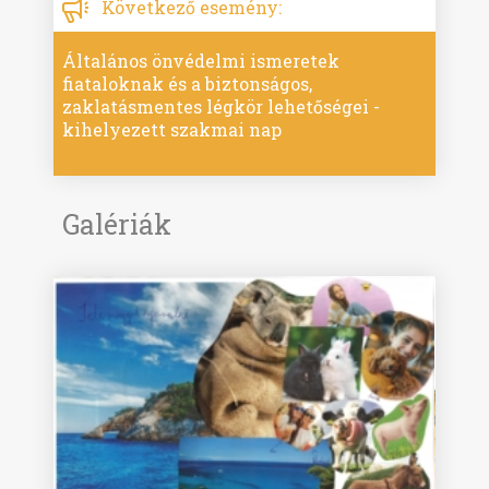
Következő esemény:
Általános önvédelmi ismeretek
fiataloknak és a biztonságos,
zaklatásmentes légkör lehetőségei -
kihelyezett szakmai nap
Galériák