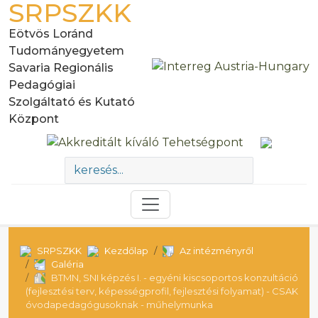
SRPSZKK
Eötvös Loránd
Tudományegyetem
Savaria Regionális
Pedagógiai
Szolgáltató és Kutató
Központ
SRPSZKK
Kezdőlap
Az intézményről
Galéria
BTMN, SNI képzés I. - egyéni kiscsoportos konzultáció
(fejlesztési terv, képességprofil, fejlesztési folyamat) - CSAK
óvodapedagógusoknak - műhelymunka