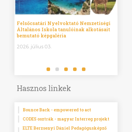
ise
Felsőcsatári Nyelvoktató Nemzetiségi
Győr
Általános Iskola tanulóinak alkotásait
Isko
bemutató képgaléria
képg
bor -
2026. július 03.
2026.
Hasznos linkek
Bounce Back - empowered to act
CODES osztrák - magyar Interreg projekt
ELTE Berzsenyi Dániel Pedagógusképző