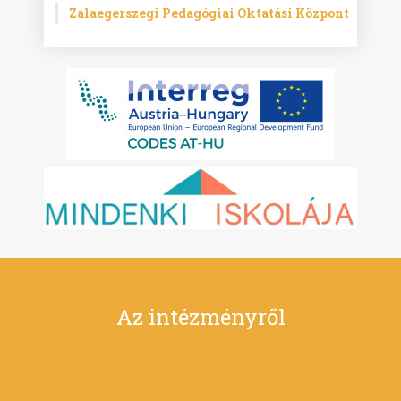
Zalaegerszegi Pedagógiai Oktatási Központ
Az intézményről