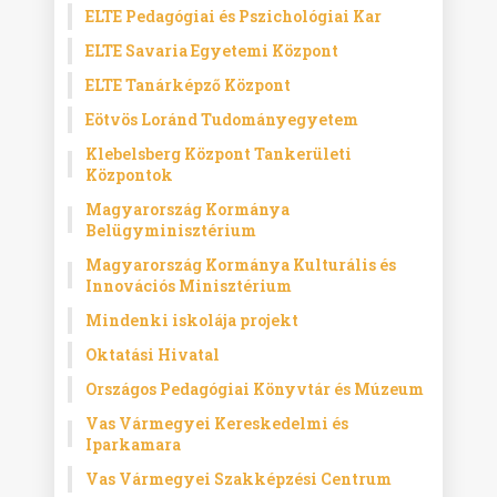
ELTE Pedagógiai és Pszichológiai Kar
ELTE Savaria Egyetemi Központ
ELTE Tanárképző Központ
Eötvös Loránd Tudományegyetem
Klebelsberg Központ Tankerületi
Központok
Magyarország Kormánya
Belügyminisztérium
Magyarország Kormánya Kulturális és
Innovációs Minisztérium
Mindenki iskolája projekt
Oktatási Hivatal
Országos Pedagógiai Könyvtár és Múzeum
Vas Vármegyei Kereskedelmi és
Iparkamara
Vas Vármegyei Szakképzési Centrum