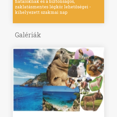
fiataloknak és a biztonságos,
zaklatásmentes légkör lehetőségei -
kihelyezett szakmai nap
Galériák