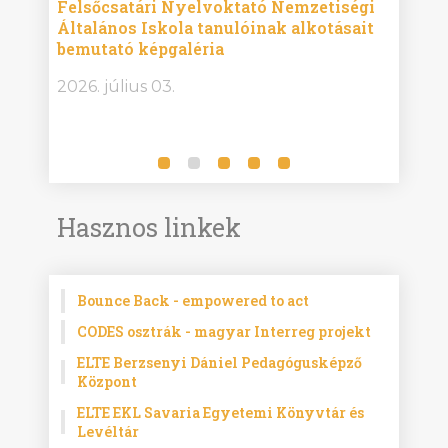
ise
Felsőcsatári Nyelvoktató Nemzetiségi
Győr
Általános Iskola tanulóinak alkotásait
Isko
bemutató képgaléria
képg
bor -
2026. július 03.
2026.
Hasznos linkek
Bounce Back - empowered to act
CODES osztrák - magyar Interreg projekt
ELTE Berzsenyi Dániel Pedagógusképző
Központ
ELTE EKL Savaria Egyetemi Könyvtár és
Levéltár