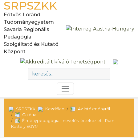
SRPSZKK
Eötvös Loránd
Tudományegyetem
Savaria Regionális
Pedagógiai
Szolgáltató és Kutató
Központ
SRPSZKK
Kezdőlap
Az intézményről
Galéria
Élménypedagógia - nevelési értekezlet - Rum
Kastély EGYMI