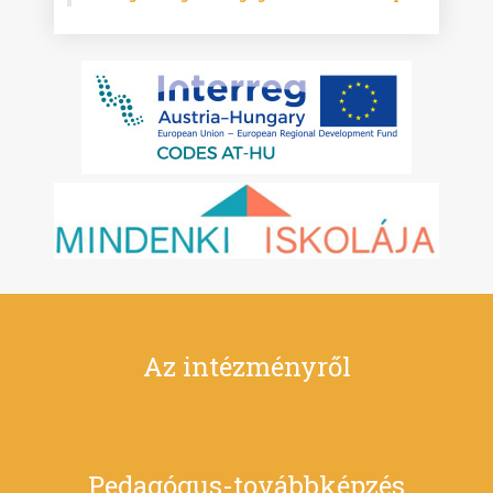
Az intézményről
Pedagógus-továbbképzés