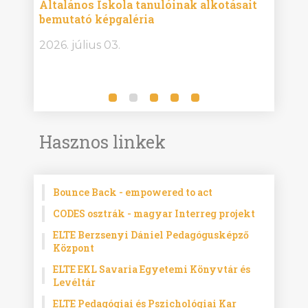
Általános Iskola tanulóinak alkotásait
Isko
bemutató képgaléria
képg
bor -
2026. július 03.
2026.
Hasznos linkek
Bounce Back - empowered to act
CODES osztrák - magyar Interreg projekt
ELTE Berzsenyi Dániel Pedagógusképző
Központ
ELTE EKL Savaria Egyetemi Könyvtár és
Levéltár
ELTE Pedagógiai és Pszichológiai Kar