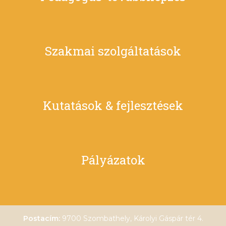
Szakmai szolgáltatások
Kutatások & fejlesztések
Pályázatok
Postacím:
9700 Szombathely, Károlyi Gáspár tér 4.