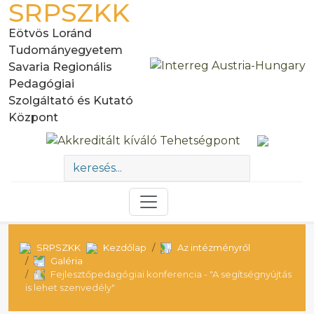
SRPSZKK
Eötvös Loránd
Tudományegyetem
Savaria Regionális
Pedagógiai
Szolgáltató és Kutató
Központ
SRPSZKK
Kezdőlap
Az intézményről
Galéria
Fejlesztőpedagógiai konferencia - "A segítségnyújtás
is lehet szenvedély"