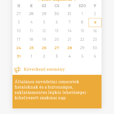
H
K
SZ
CS
P
SZO
V
27
28
29
30
31
1
2
3
4
5
6
7
8
9
10
11
12
13
14
15
16
17
18
19
20
21
22
23
24
25
26
27
28
29
30
31
1
2
3
4
5
6
Következő esemény:
Általános önvédelmi ismeretek
fiataloknak és a biztonságos,
zaklatásmentes légkör lehetőségei -
kihelyezett szakmai nap