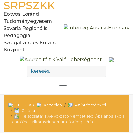
SRPSZKK
Eötvös Loránd
Tudományegyetem
Savaria Regionális
Pedagógiai
Szolgáltató és Kutató
Központ
SRPSZKK
Kezdőlap
Az intézményről
Galéria
Felsőcsatári Nyelvoktató Nemzetiségi Általános Iskola
tanulóinak alkotásait bemutató képgaléria