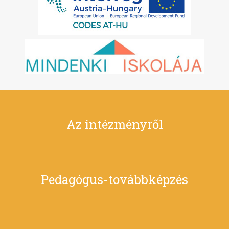
Az intézményről
Pedagógus-továbbképzés