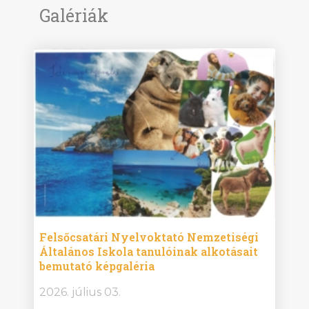
Galériák
ise
Felsőcsatári Nyelvoktató Nemzetiségi
Győr
Általános Iskola tanulóinak alkotásait
Isko
bemutató képgaléria
képg
bor -
2026. július 03.
2026.