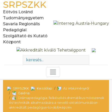
SRPSZKK
Eötvös Loránd
Tudományegyetem
Savaria Regionális
Pedagógiai
Szolgáltató és Kutató
Központ
SRPSZKK
Kezdőlap
Az intézményről
Galéria
Drámapedagógia: felkészítés dramatikus módszerek
és technikák alkalmazására a nevelő-oktatómunkában -
akkreditált pedagógus-továbbképzés