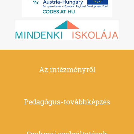
Az intézményről
Pedagógus-továbbképzés