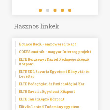
Hasznos linkek
Bounce Back - empowered to act
CODES osztrák - magyar Interreg projekt
ELTE Berzsenyi Dániel Pedagógusképző
Központ
ELTE EKL Savaria Egyetemi Könyvtár és
Levéltár
ELTE Pedagógiai és Pszichológiai Kar
ELTE Savaria Egyetemi Központ
ELTE Tanárképző Központ
Eötvös Loránd Tudományegyetem