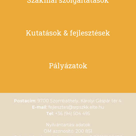
Szakmai szolgáltatások
Kutatások & fejlesztések
Pályázatok
Postacím:
9700 Szombathely, Károlyi Gáspár tér 4.
E-mail:
fejlesztes@srpszkk.elte.hu
Tel:
+36 (94) 504 495
Nyilvántartási adatok
OM azonosító: 200 851