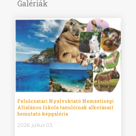
Galériák
ise
Felsőcsatári Nyelvoktató Nemzetiségi
Győr
Általános Iskola tanulóinak alkotásait
Isko
bemutató képgaléria
képg
bor -
2026. július 03.
2026.