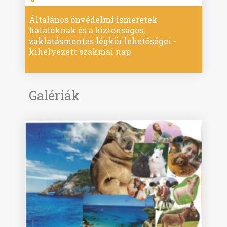
Általános önvédelmi ismeretek
fiataloknak és a biztonságos,
zaklatásmentes légkör lehetőségei -
kihelyezett szakmai nap
Galériák