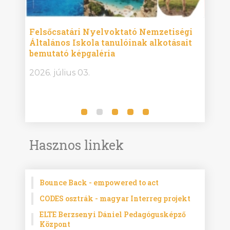
ise
Felsőcsatári Nyelvoktató Nemzetiségi
Győr
Általános Iskola tanulóinak alkotásait
Isko
bemutató képgaléria
képg
bor -
2026. július 03.
2026.
Hasznos linkek
Bounce Back - empowered to act
CODES osztrák - magyar Interreg projekt
ELTE Berzsenyi Dániel Pedagógusképző
Központ