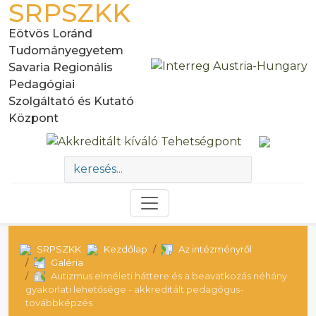
SRPSZKK
Eötvös Loránd
Tudományegyetem
Savaria Regionális
Pedagógiai
Szolgáltató és Kutató
Központ
SRPSZKK
Kezdőlap
Az intézményről
Galéria
Autizmus elméleti háttere és a beavatkozás néhány
gyakorlati lehetősége - akkreditált pedagógus-
továbbképzés