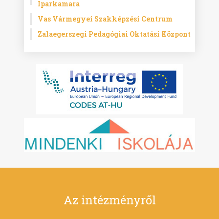
Iparkamara
Vas Vármegyei Szakképzési Centrum
Zalaegerszegi Pedagógiai Oktatási Központ
Az intézményről