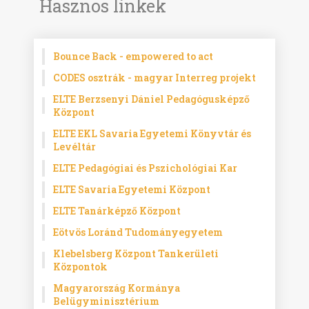
Hasznos linkek
Bounce Back - empowered to act
CODES osztrák - magyar Interreg projekt
ELTE Berzsenyi Dániel Pedagógusképző
Központ
ELTE EKL Savaria Egyetemi Könyvtár és
Levéltár
ELTE Pedagógiai és Pszichológiai Kar
ELTE Savaria Egyetemi Központ
ELTE Tanárképző Központ
Eötvös Loránd Tudományegyetem
Klebelsberg Központ Tankerületi
Központok
Magyarország Kormánya
Belügyminisztérium