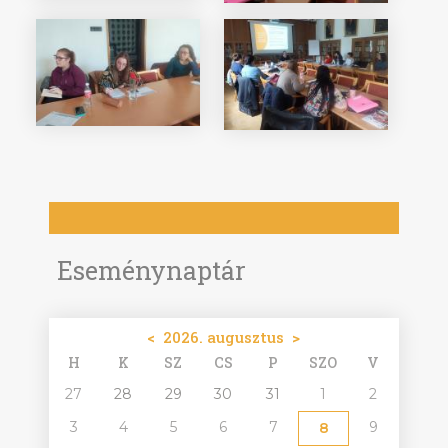
Eseménynaptár
<
2026. augusztus
>
H
K
SZ
CS
P
SZO
V
27
28
29
30
31
1
2
3
4
5
6
7
9
8