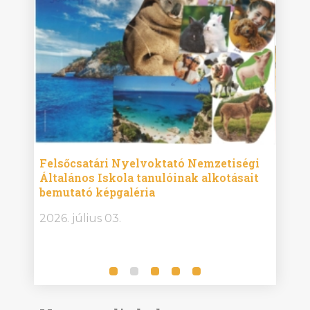
ise
Felsőcsatári Nyelvoktató Nemzetiségi
Győr
Általános Iskola tanulóinak alkotásait
Isko
bemutató képgaléria
képg
bor -
2026. július 03.
2026.