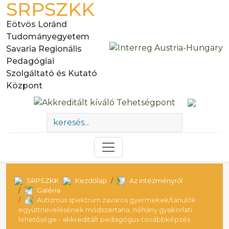
SRPSZKK
Eötvös Loránd
Tudományegyetem
Savaria Regionális
Pedagógiai
Szolgáltató és Kutató
Központ
SRPSZKK
Kezdőlap
Az intézményről
Galéria
Autizmus spektrum zavaros gyermekek/tanulók
együttnevelésének módszertana, néhány gyakorlati
lehetősége - akkreditált pedagógus-továbbképzés