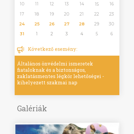
10
11
12
13
14
16
15
17
18
19
20
21
22
23
24
25
26
27
28
29
30
31
1
2
3
4
5
6
Következő esemény:
Általános önvédelmi ismeretek
fiataloknak és a biztonságos,
zaklatásmentes légkör lehetőségei -
kihelyezett szakmai nap
Galériák