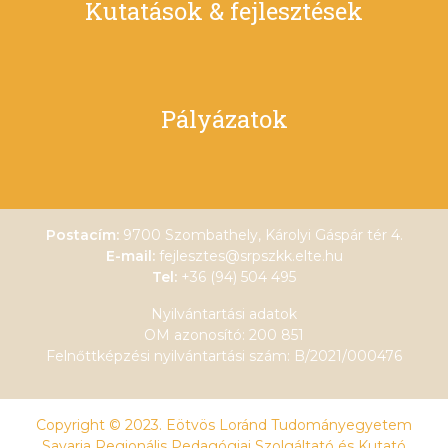
Kutatások & fejlesztések
Pályázatok
Postacím:
9700 Szombathely, Károlyi Gáspár tér 4.
E-mail:
fejlesztes@srpszkk.elte.hu
Tel:
+36 (94) 504 495
Nyilvántartási adatok
OM azonosító: 200 851
Felnőttképzési nyilvántartási szám: B/2021/000476
Copyright © 2023. Eötvös Loránd Tudományegyetem
Savaria Regionális Pedagógiai Szolgáltató és Kutató