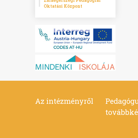
Zalaegerszegi Pedagógiai
Oktatási Központ
Az intézményről
Pedagógu
továbbké