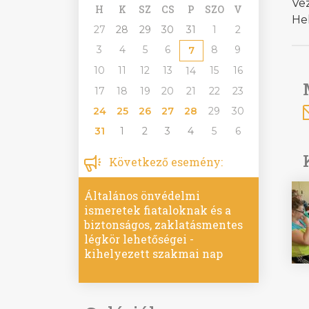
Vez
H
K
SZ
CS
P
SZO
V
He
27
28
29
30
31
1
2
3
4
5
6
8
9
7
10
11
12
13
15
16
14
17
18
19
20
21
22
23
24
25
26
27
28
29
30
31
1
2
3
4
5
6
Következő esemény:
Általános önvédelmi
ismeretek fiataloknak és a
biztonságos, zaklatásmentes
légkör lehetőségei -
kihelyezett szakmai nap