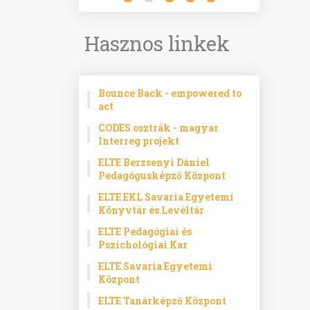
Hasznos linkek
Bounce Back - empowered to
act
CODES osztrák - magyar
Interreg projekt
ELTE Berzsenyi Dániel
Pedagógusképző Központ
ELTE EKL Savaria Egyetemi
Könyvtár és Levéltár
ELTE Pedagógiai és
Pszichológiai Kar
ELTE Savaria Egyetemi
Központ
ELTE Tanárképző Központ