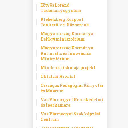
Eötvös Loránd
Tudományegyetem
Klebelsberg Központ
Tankerületi Központok
Magyarország Kormánya
Belügyminisztérium
Magyarország Kormánya
Kulturális és Innovációs
Minisztérium
Mindenki iskolája projekt
Oktatási Hivatal
Országos Pedagógiai Könyvtár
és Múzeum
Vas Vármegyei Kereskedelmi
és Iparkamara
Vas Vármegyei Szakképzési
Centrum