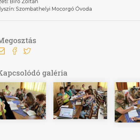
eti: Bíró Zoltán
lyszín: Szombathelyi Mocorgó Óvoda
Megosztás
Kapcsolódó galéria