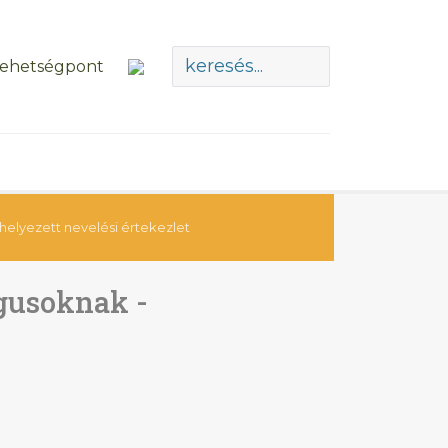
lyezett nevelési értekezlet
gusoknak -