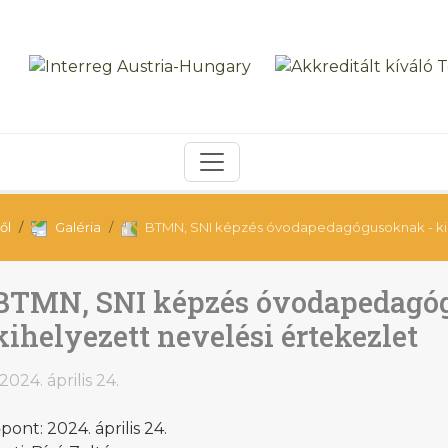
ől
Galéria
BTMN, SNI képzés óvodapedagógusoknak - kihe
BTMN, SNI képzés óvodapedagó
kihelyezett nevelési értekezlet
2024. április 24.
pont: 2024. április 24.