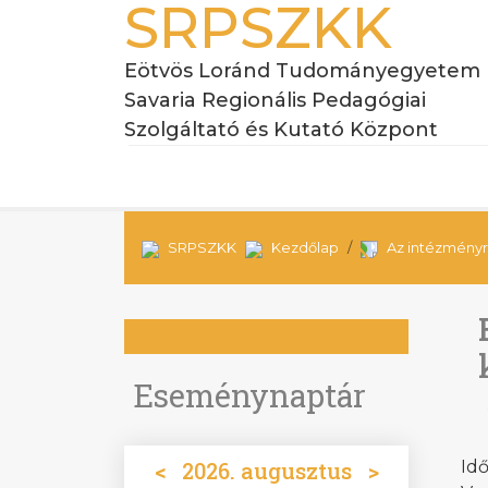
SRPSZKK
Eötvös Loránd Tudományegyetem
Savaria Regionális Pedagógiai
Szolgáltató és Kutató Központ
SRPSZKK
Kezdőlap
Az intézményr
Eseménynaptár
<
2026. augusztus
>
Idő