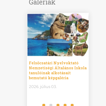
Galériák
ine
Felsőcsatári Nyelvoktató
Győrvár
e durch
Nemzetiségi Általános Iskola
Általán
metország –
tanulóinak alkotásait
Iskola 
etországban)
bemutató képgaléria
bemutat
t nyelvi
2026.
2026. július 03.
2026. jú