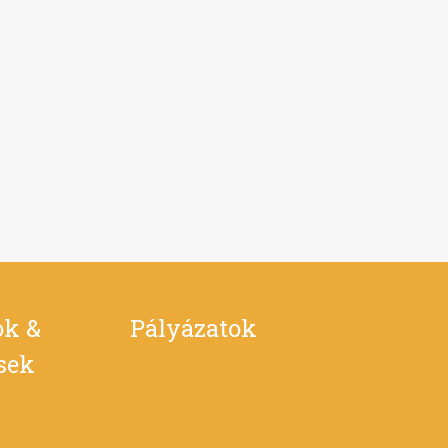
ok &
Pályázatok
ések