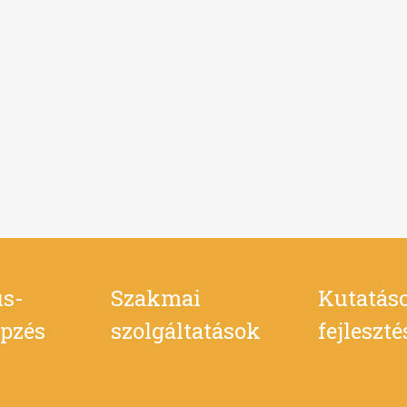
s-
Szakmai
Kutatás
pzés
szolgáltatások
fejleszt