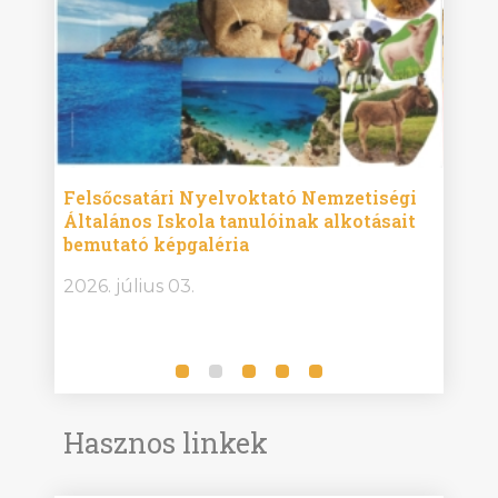
ise
Felsőcsatári Nyelvoktató Nemzetiségi
Győr
Általános Iskola tanulóinak alkotásait
Isko
bemutató képgaléria
képg
bor -
2026. július 03.
2026.
Hasznos linkek