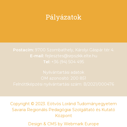
Pályázatok
Postacím:
9700 Szombathely, Károlyi Gáspár tér 4.
E-mail:
fejlesztes@srpszkk.elte.hu
Tel:
+36 (94) 504 495
Nyilvántartási adatok
OM azonosító: 200 851
Felnőttképzési nyilvántartási szám: B/2021/000476
Copyright © 2023. Eötvös Loránd Tudományegyetem
Savaria Regionális Pedagógiai Szolgáltató és Kutató
Központ
Design & CMS by
Webmark Europe