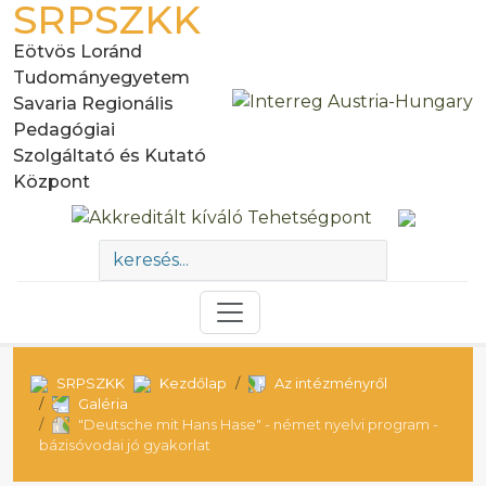
SRPSZKK
Eötvös Loránd
Tudományegyetem
Savaria Regionális
Pedagógiai
Szolgáltató és Kutató
Központ
SRPSZKK
Kezdőlap
Az intézményről
Galéria
"Deutsche mit Hans Hase" - német nyelvi program -
bázisóvodai jó gyakorlat