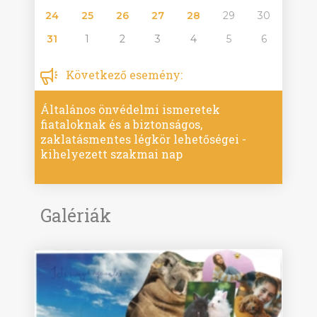
24
25
26
27
28
29
30
31
1
2
3
4
5
6
Következő esemény:
Általános önvédelmi ismeretek
fiataloknak és a biztonságos,
zaklatásmentes légkör lehetőségei -
kihelyezett szakmai nap
Galériák