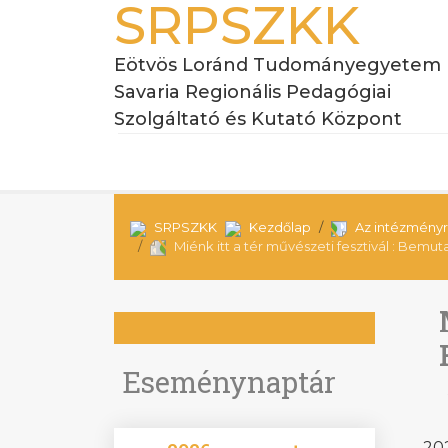
SRPSZKK
Eötvös Loránd Tudományegyetem
Savaria Regionális Pedagógiai
Szolgáltató és Kutató Központ
SRPSZKK
Kezdőlap
Az intézményr
Miénk itt a tér művészeti fesztivál : Bemu
Eseménynaptár
20