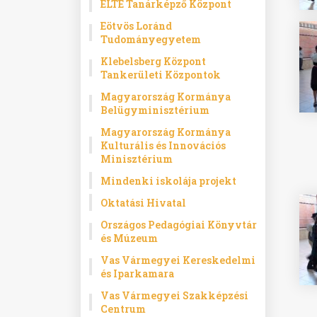
ELTE Tanárképző Központ
Eötvös Loránd
Tudományegyetem
Klebelsberg Központ
Tankerületi Központok
Magyarország Kormánya
Belügyminisztérium
Magyarország Kormánya
Kulturális és Innovációs
Minisztérium
Mindenki iskolája projekt
Oktatási Hivatal
Országos Pedagógiai Könyvtár
és Múzeum
Vas Vármegyei Kereskedelmi
és Iparkamara
Vas Vármegyei Szakképzési
Centrum