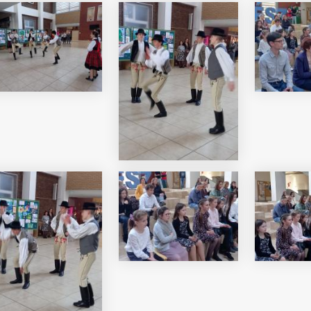
erenc Általános
és Alapfokú Művészeti
iataljainak alkotásait
ó képgaléria
lius 03.