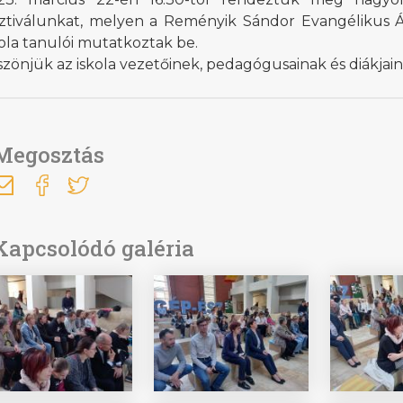
sztiválunkat, melyen a Reményik Sándor Evangélikus Á
ola tanulói mutatkoztak be.
zönjük az iskola vezetőinek, pedagógusainak és diákjai
Megosztás
Kapcsolódó galéria