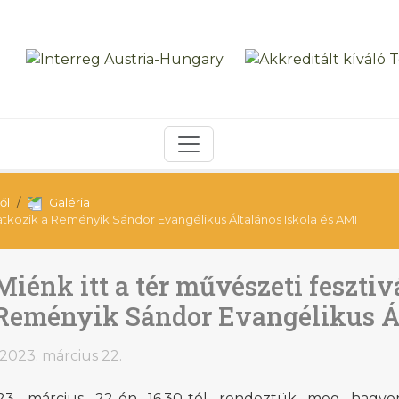
ől
Galéria
tatkozik a Reményik Sándor Evangélikus Általános Iskola és AMI
Miénk itt a tér művészeti fesztiv
Reményik Sándor Evangélikus Ál
2023. március 22.
23. március 22-én 16.30-tól rendeztük meg hagyom