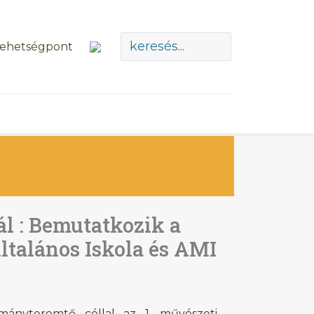
ál : Bemutatkozik a
talános Iskola és AMI
ányteremtő céllal az 1. művészeti