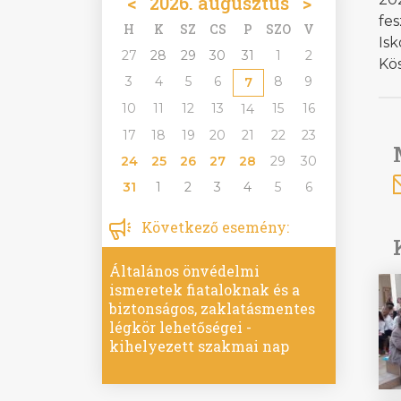
<
2026. augusztus
>
fe
H
K
SZ
CS
P
SZO
V
Isk
27
28
29
30
31
1
2
Kös
3
4
5
6
8
9
7
10
11
12
13
15
16
14
17
18
19
20
21
22
23
24
25
26
27
28
29
30
31
1
2
3
4
5
6
Következő esemény:
Általános önvédelmi
ismeretek fiataloknak és a
biztonságos, zaklatásmentes
légkör lehetőségei -
kihelyezett szakmai nap