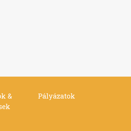
ok &
Pályázatok
ések