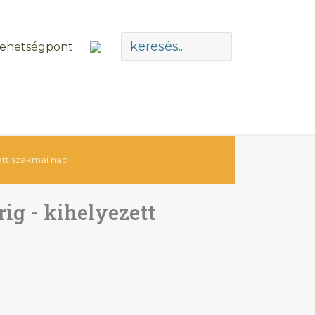
zett szakmai nap
rig - kihelyezett