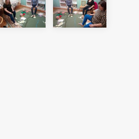
i Béri Balogh Ádám
Hatos Ferenc Általános
os
Iskola és Alapfokú Művészeti
diákjainak alkotásait
Iskola fiataljainak alkotásait
ó képgaléria
bemutató képgaléria
lius 03.
2026. július 03.