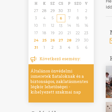
Hel
H
K
SZ
CS
P
SZO
V
Idő
27
28
29
30
31
1
2
3
4
5
7
8
9
6
10
11
12
14
15
16
13
17
18
19
20
21
22
23
24
25
26
27
28
29
30
31
1
2
3
4
5
6
Következő esemény:
Általános önvédelmi
ismeretek fiataloknak és a
biztonságos, zaklatásmentes
légkör lehetőségei -
kihelyezett szakmai nap