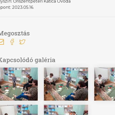
yszín: Őriszentpéteri Katica Óvoda
pont: 2023.05.16.
Megosztás
Kapcsolódó galéria