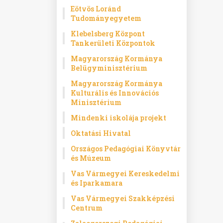
Eötvös Loránd
Tudományegyetem
Klebelsberg Központ
Tankerületi Központok
Magyarország Kormánya
Belügyminisztérium
Magyarország Kormánya
Kulturális és Innovációs
Minisztérium
Mindenki iskolája projekt
Oktatási Hivatal
Országos Pedagógiai Könyvtár
és Múzeum
Vas Vármegyei Kereskedelmi
és Iparkamara
Vas Vármegyei Szakképzési
Centrum