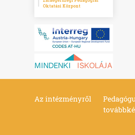
Zalaegerszegi Pedagógiai
Oktatási Központ
Az intézményről
Pedagógu
továbbké