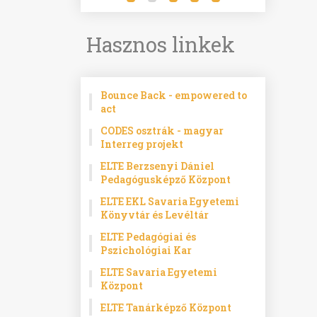
Hasznos linkek
Bounce Back - empowered to
act
CODES osztrák - magyar
Interreg projekt
ELTE Berzsenyi Dániel
Pedagógusképző Központ
ELTE EKL Savaria Egyetemi
Könyvtár és Levéltár
ELTE Pedagógiai és
Pszichológiai Kar
ELTE Savaria Egyetemi
Központ
ELTE Tanárképző Központ