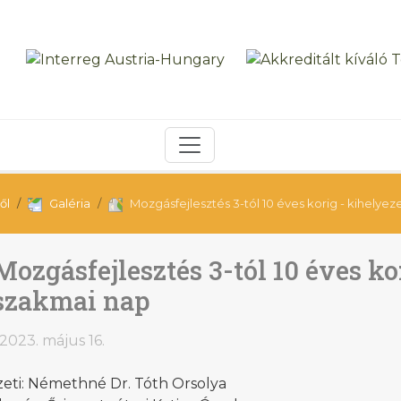
ől
Galéria
Mozgásfejlesztés 3-tól 10 éves korig - kihelye
Mozgásfejlesztés 3-tól 10 éves ko
szakmai nap
2023. május 16.
zeti: Némethné Dr. Tóth Orsolya