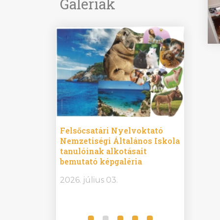
Galériák
ine
Felsőcsatári Nyelvoktató
Győrvár
e durch
Nemzetiségi Általános Iskola
Általán
metország –
tanulóinak alkotásait
Iskola 
etországban)
bemutató képgaléria
bemutat
t nyelvi
2026.
2026. július 03.
2026. jú