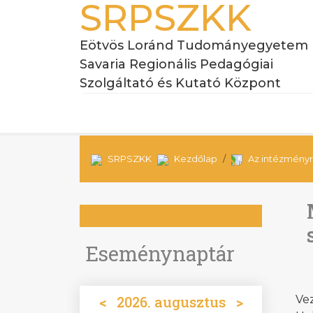
SRPSZKK
Eötvös Loránd Tudományegyetem
Savaria Regionális Pedagógiai
Szolgáltató és Kutató Központ
SRPSZKK
Kezdőlap
Az intézményr
Eseménynaptár
<
2026. augusztus
>
Ve