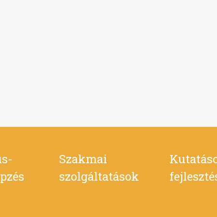
s-
Szakmai
Kutatás
pzés
szolgáltatások
fejleszt