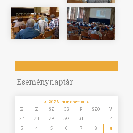
Eseménynaptár
<
2026. augusztus
>
H
K
SZ
CS
P
SZO
V
27
28
29
30
31
1
2
3
4
5
6
7
8
9