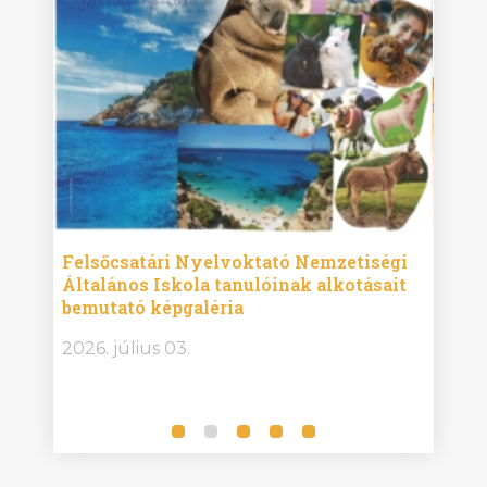
ise
Felsőcsatári Nyelvoktató Nemzetiségi
Győr
Általános Iskola tanulóinak alkotásait
Isko
bemutató képgaléria
képg
bor -
2026. július 03.
2026.