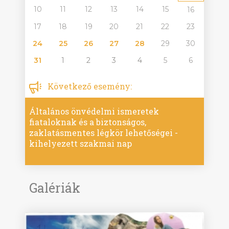
10
11
12
13
14
15
16
17
18
19
20
21
22
23
24
25
26
27
28
29
30
31
1
2
3
4
5
6
Következő esemény:
Általános önvédelmi ismeretek
fiataloknak és a biztonságos,
zaklatásmentes légkör lehetőségei -
kihelyezett szakmai nap
Galériák