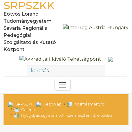
SRPSZKK
Eötvös Loránd
Tudományegyetem
Savaria Regionális
Pedagógiai
Szolgáltató és Kutató
Központ
SRPSZKK
Kezdőlap
Az intézményről
Galéria
Nyugdíjas Egyetem XXI. szemeszter - 3. előadás