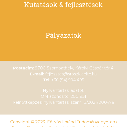
Kutatások & fejlesztések
Pályázatok
Postacím:
9700 Szombathely, Károlyi Gáspár tér 4.
E-mail:
fejlesztes@srpszkk.elte.hu
Tel:
+36 (94) 504 495
Nyilvántartási adatok
OM azonosító: 200 851
Felnőttképzési nyilvántartási szám: B/2021/000476
Copyright © 2023. Eötvös Loránd Tudományegyetem