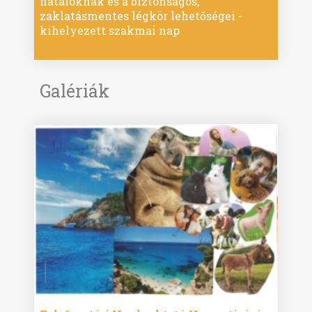
fiataloknak és a biztonságos,
zaklatásmentes légkör lehetőségei -
kihelyezett szakmai nap
Galériák
ise