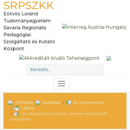
SRPSZKK
Eötvös Loránd
Tudományegyetem
Savaria Regionális
Pedagógiai
Szolgáltató és Kutató
Központ
SRPSZKK
Kezdőlap
Az intézményről
Galéria
Óvodavezetők műhelye: Sikeres vezető a XXI.
században