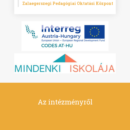
Zalaegerszegi Pedagógiai Oktatási Központ
Az intézményről