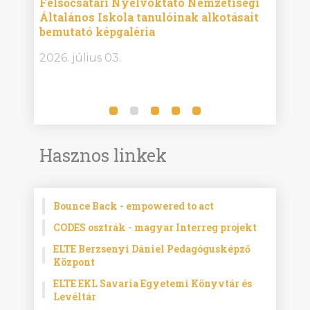
Felsőcsatári Nyelvoktató Nemzetiségi
Győr
Általános Iskola tanulóinak alkotásait
Isko
bemutató képgaléria
képg
bor -
2026. július 03.
2026.
Hasznos linkek
Bounce Back - empowered to act
CODES osztrák - magyar Interreg projekt
ELTE Berzsenyi Dániel Pedagógusképző
Központ
ELTE EKL Savaria Egyetemi Könyvtár és
Levéltár