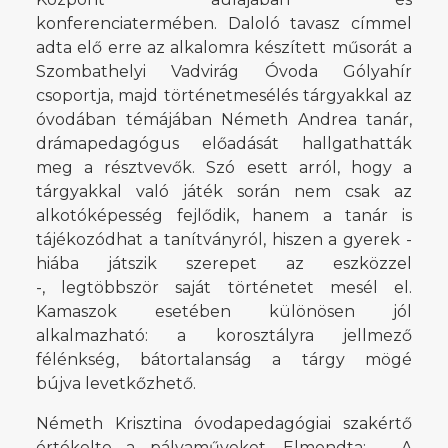
konferenciatermében. Daloló tavasz címmel
adta elő erre az alkalomra készített műsorát a
Szombathelyi Vadvirág Óvoda Gólyahír
csoportja, majd történetmesélés tárgyakkal az
óvodában témájában Németh Andrea tanár,
drámapedagógus előadását hallgathatták
meg a résztvevők. Szó esett arról, hogy a
tárgyakkal való játék során nem csak az
alkotóképesség fejlődik, hanem a tanár is
tájékozódhat a tanítványról, hiszen a gyerek -
hiába játszik szerepet az eszközzel
-, legtöbbször saját történetet mesél el.
Kamaszok esetében különösen jól
alkalmazható: a korosztályra jellmező
félénkség, bátortalanság a tárgy mögé
bújva levetkőzhető.
Németh Krisztina óvodapedagógiai szakértő
értékelte a pályaműveket. Elmondta: - A