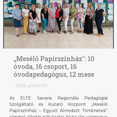
„Mesélő Papírszínház": 10
óvoda, 16 csoport, 16
óvodapedagógus, 12 mese
2025. június 03.
Az ELTE Savaria Regionális Pedagógiai
Szolgáltató és Kutató Központ „Mesélő
Papírszínház – Együtt Álmodott Történetek”
címmel alkotói pályázatra hívta Vas vármegye