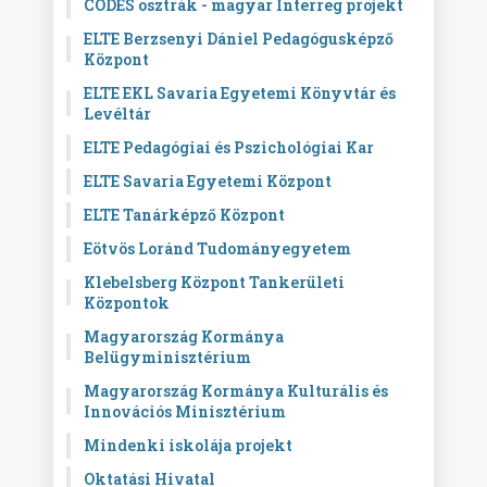
CODES osztrák - magyar Interreg projekt
ELTE Berzsenyi Dániel Pedagógusképző
Központ
ELTE EKL Savaria Egyetemi Könyvtár és
Levéltár
ELTE Pedagógiai és Pszichológiai Kar
ELTE Savaria Egyetemi Központ
ELTE Tanárképző Központ
Eötvös Loránd Tudományegyetem
Klebelsberg Központ Tankerületi
Központok
Magyarország Kormánya
Belügyminisztérium
Magyarország Kormánya Kulturális és
Innovációs Minisztérium
Mindenki iskolája projekt
Oktatási Hivatal