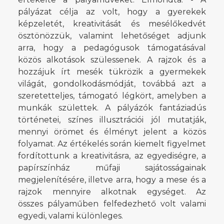
pályázat célja az volt, hogy a gyerekek
képzeletét, kreativitását és mesélőkedvét
ösztönözzük, valamint lehetőséget adjunk
arra, hogy a pedagógusok támogatásával
közös alkotások szülessenek. A rajzok és a
hozzájuk írt mesék tükrözik a gyermekek
világát, gondolkodásmódját, továbbá azt a
szeretetteljes, támogató légkört, amelyben a
munkák születtek. A pályázók fantáziadús
történetei, színes illusztrációi jól mutatják,
mennyi örömet és élményt jelent a közös
folyamat. Az értékelés során kiemelt figyelmet
fordítottunk a kreativitásra, az egyediségre, a
papírszínház műfaji sajátosságainak
megjelenítésére, illetve arra, hogy a mese és a
rajzok mennyire alkotnak egységet. Az
összes pályaműben felfedezhető volt valami
egyedi, valami különleges.