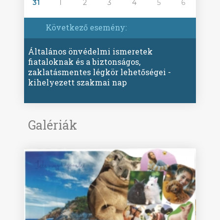
31
1
2
3
4
5
6
Következő esemény:
Általános önvédelmi ismeretek
fiataloknak és a biztonságos,
zaklatásmentes légkör lehetőségei -
kihelyezett szakmai nap
Galériák