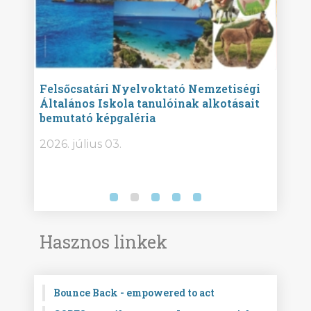
ise
Felsőcsatári Nyelvoktató Nemzetiségi
Győr
Általános Iskola tanulóinak alkotásait
Isko
bemutató képgaléria
képg
bor -
2026. július 03.
2026.
Hasznos linkek
Bounce Back - empowered to act