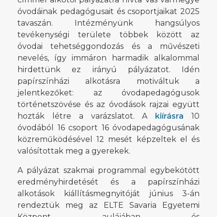
óvodáinak pedagógusait és csoportjaikat 2025
tavaszán. Intézményünk hangsúlyos
tevékenységi területe többek között az
óvodai tehetséggondozás és a művészeti
nevelés, így immáron harmadik alkalommal
hirdettünk ez irányú pályázatot. Idén
papírszínházi alkotásra motiváltuk a
jelentkezőket: az óvodapedagógusok
történetszövése és az óvodások rajzai együtt
hozták létre a varázslatot. A
kiírásra
10
óvodából 16 csoport 16 óvodapedagógusának
közreműködésével 12 mesét képzeltek el és
valósítottak meg a gyerekek.
A pályázat szakmai programmal egybekötött
eredményhirdetését és a papírszínházi
alkotások kiállításmegnyitóját június 3-án
rendeztük meg az ELTE Savaria Egyetemi
Központ aulájában és