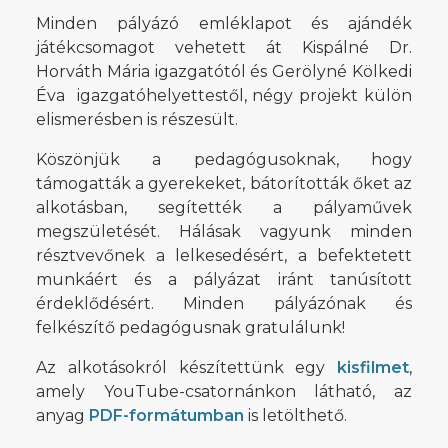
Minden pályázó emléklapot és ajándék
játékcsomagot vehetett át Kispálné Dr.
Horváth Mária igazgatótól és Gerölyné Kölkedi
Éva igazgatóhelyettestől, négy projekt külön
elismerésben is részesült.
Köszönjük a pedagógusoknak, hogy
támogatták a gyerekeket, bátorították őket az
alkotásban, segítették a pályaművek
megszületését. Hálásak vagyunk minden
résztvevőnek a lelkesedésért, a befektetett
munkáért és a pályázat iránt tanúsított
érdeklődésért. Minden pályázónak és
felkészítő pedagógusnak gratulálunk!
Az alkotásokról készítettünk egy
kisfilmet
,
amely YouTube-csatornánkon látható, az
anyag
PDF-formátumban
is letölthető.