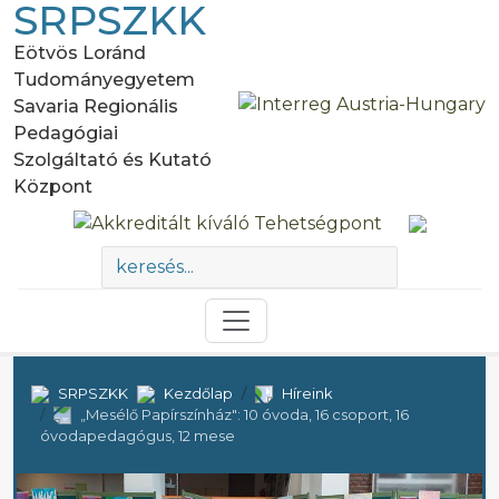
SRPSZKK
Eötvös Loránd
Tudományegyetem
Savaria Regionális
Pedagógiai
Szolgáltató és Kutató
Központ
SRPSZKK
Kezdőlap
Híreink
„Mesélő Papírszínház": 10 óvoda, 16 csoport, 16
óvodapedagógus, 12 mese