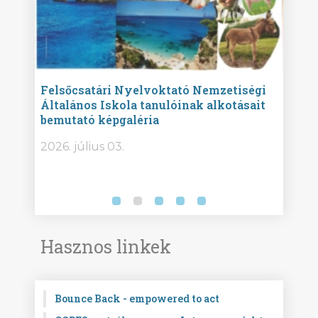
ise
Felsőcsatári Nyelvoktató Nemzetiségi
Győr
Általános Iskola tanulóinak alkotásait
Isko
bemutató képgaléria
képg
bor -
2026. július 03.
2026.
Hasznos linkek
Bounce Back - empowered to act