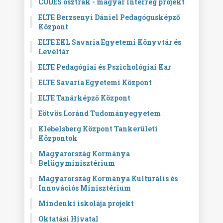
CODES osztrák - magyar Interreg projekt
ELTE Berzsenyi Dániel Pedagógusképző
Központ
ELTE EKL Savaria Egyetemi Könyvtár és
Levéltár
ELTE Pedagógiai és Pszichológiai Kar
ELTE Savaria Egyetemi Központ
ELTE Tanárképző Központ
Eötvös Loránd Tudományegyetem
Klebelsberg Központ Tankerületi
Központok
Magyarország Kormánya
Belügyminisztérium
Magyarország Kormánya Kulturális és
Innovációs Minisztérium
Mindenki iskolája projekt
Oktatási Hivatal