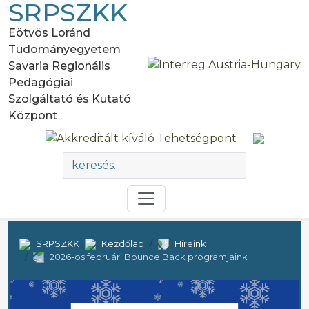
SRPSZKK
Eötvös Loránd
Tudományegyetem
Savaria Regionális
Pedagógiai
Szolgáltató és Kutató
Központ
SRPSZKK
Kezdőlap
Híreink
2026-os februári Bounce Back programjaink