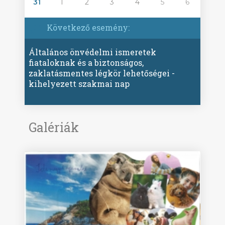
31
1
2
3
4
5
6
Következő esemény:
Általános önvédelmi ismeretek
fiataloknak és a biztonságos,
zaklatásmentes légkör lehetőségei -
kihelyezett szakmai nap
Galériák