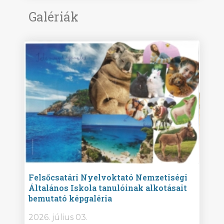
Galériák
ise
Felsőcsatári Nyelvoktató Nemzetiségi
Győr
Általános Iskola tanulóinak alkotásait
Isko
bemutató képgaléria
képg
bor -
2026. július 03.
2026.