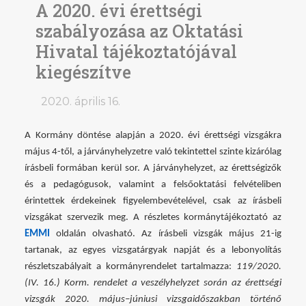
A 2020. évi érettségi
szabályozása az Oktatási
Hivatal tájékoztatójával
kiegészítve
2020. április 16.
A Kormány döntése alapján a 2020. évi érettségi vizsgákra
május 4-től, a járványhelyzetre való tekintettel szinte kizárólag
írásbeli formában kerül sor. A járványhelyzet, az érettségizők
és a pedagógusok, valamint a felsőoktatási felvételiben
érintettek érdekeinek figyelembevételével, csak az írásbeli
vizsgákat szervezik meg. A részletes kormánytájékoztató az
EMMI
oldalán olvasható. Az írásbeli vizsgák május 21-ig
tartanak, az egyes vizsgatárgyak napját és a lebonyolítás
részletszabályait a kormányrendelet tartalmazza:
119/2020.
(IV. 16.) Korm. rendelet a veszélyhelyzet során az érettségi
vizsgák 2020. május–júniusi vizsgaidőszakban történő