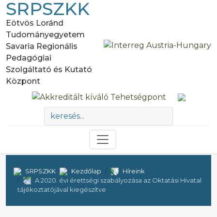
SRPSZKK
Eötvös Loránd
Tudományegyetem
Savaria Regionális
Pedagógiai
Szolgáltató és Kutató
Központ
SRPSZKK
Kezdőlap
Híreink
A 2020. évi érettségi szabályozása az Oktatási Hivatal
tájékoztatójával kiegészítve