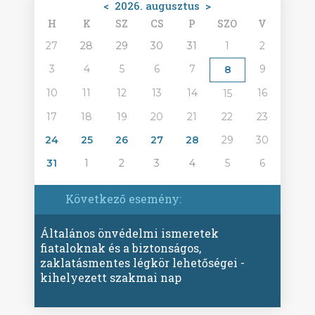
<
2026. augusztus
>
H
K
SZ
CS
P
SZO
V
27
28
29
30
31
1
2
3
4
5
6
7
9
8
10
11
12
13
14
16
15
17
18
19
20
21
22
23
24
25
26
27
28
29
30
31
1
2
3
4
5
6
Következő esemény:
Általános önvédelmi ismeretek
fiataloknak és a biztonságos,
zaklatásmentes légkör lehetőségei -
kihelyezett szakmai nap