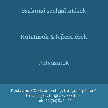
Szakmai szolgáltatások
Kutatások & fejlesztések
Pályázatok
Postacím:
9700 Szombathely, Károlyi Gáspár tér 4.
E-mail:
fejlesztes@srpszkk.elte.hu
Tel:
+36 (94) 504 495