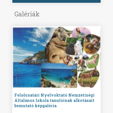
Galériák
ise
Felsőcsatári Nyelvoktató Nemzetiségi
Győr
Általános Iskola tanulóinak alkotásait
Isko
bemutató képgaléria
képg
bor -