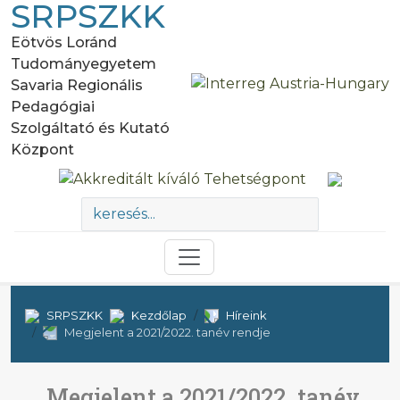
SRPSZKK
Eötvös Loránd
Tudományegyetem
Savaria Regionális
Pedagógiai
Szolgáltató és Kutató
Központ
SRPSZKK
Kezdőlap
Híreink
Megjelent a 2021/2022. tanév rendje
Megjelent a 2021/2022. tanév