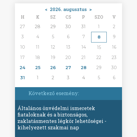
<
2026. augusztus
>
H
K
SZ
CS
P
SZO
V
27
28
29
30
31
1
2
3
4
5
6
7
9
8
10
11
12
13
14
16
15
17
18
19
20
21
22
23
24
25
26
27
28
29
30
31
1
2
3
4
5
6
Következő esemény:
Általános önvédelmi ismeretek
fiataloknak és a biztonságos,
zaklatásmentes légkör lehetőségei -
kihelyezett szakmai nap