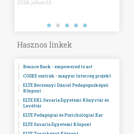
2026. július 03.
2026.
Hasznos linkek
Bounce Back - empowered to act
CODES osztrák - magyar Interreg projekt
ELTE Berzsenyi Dániel Pedagógusképző
Központ
ELTE EKL Savaria Egyetemi Könyvtár és
Levéltár
ELTE Pedagógiai és Pszichológiai Kar
ELTE Savaria Egyetemi Központ
ELTE Tanárképző Központ