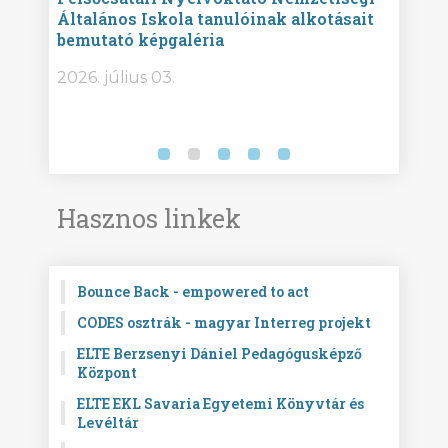
Általános Iskola tanulóinak alkotásait
Isko
bemutató képgaléria
képg
bor -
2026. július 03.
2026.
Hasznos linkek
Bounce Back - empowered to act
CODES osztrák - magyar Interreg projekt
ELTE Berzsenyi Dániel Pedagógusképző
Központ
ELTE EKL Savaria Egyetemi Könyvtár és
Levéltár