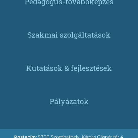
Pedagógus-továbbképzés
Szakmai szolgáltatások
Kutatások & fejlesztések
Pályázatok
Postacím:
9700 Szombathely, Károlyi Gáspár tér 4.