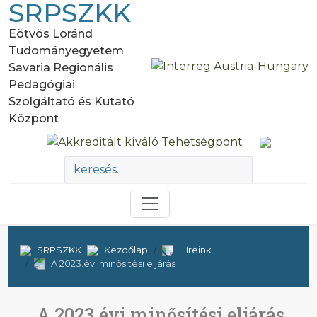
SRPSZKK
Eötvös Loránd
Tudományegyetem
Savaria Regionális
Pedagógiai
Szolgáltató és Kutató
Központ
SRPSZKK
Kezdőlap
Híreink
A 2023.évi minősítési eljárás
A 2023.évi minősítési eljárás