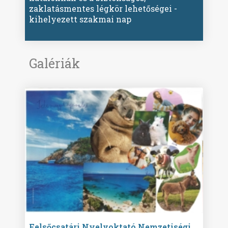
zaklatásmentes légkör lehetőségei -
kihelyezett szakmai nap
Galériák
ise
Felsőcsatári Nyelvoktató Nemzetiségi
Győr