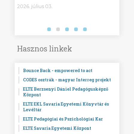
2026. július 03.
2026.
Hasznos linkek
Bounce Back - empowered to act
CODES osztrák - magyar Interreg projekt
ELTE Berzsenyi Dániel Pedagógusképző
Központ
ELTE EKL Savaria Egyetemi Könyvtár és
Levéltár
ELTE Pedagógiai és Pszichológiai Kar
ELTE Savaria Egyetemi Központ