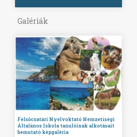
Galériák
ise
Felsőcsatári Nyelvoktató Nemzetiségi
Győr
Általános Iskola tanulóinak alkotásait
Isko
bemutató képgaléria
képg
bor -