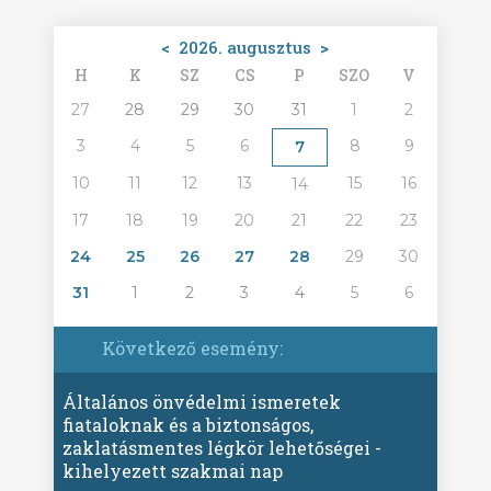
<
2026. augusztus
>
H
K
SZ
CS
P
SZO
V
27
28
29
30
31
1
2
3
4
5
6
8
9
7
10
11
12
13
15
16
14
17
18
19
20
21
22
23
24
25
26
27
28
29
30
31
1
2
3
4
5
6
Következő esemény:
Általános önvédelmi ismeretek
fiataloknak és a biztonságos,
zaklatásmentes légkör lehetőségei -
kihelyezett szakmai nap