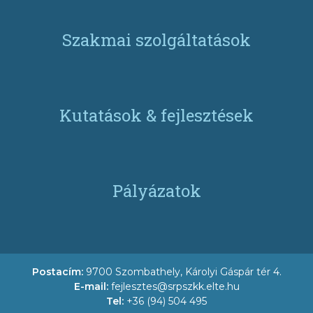
Szakmai szolgáltatások
Kutatások & fejlesztések
Pályázatok
Postacím:
9700 Szombathely, Károlyi Gáspár tér 4.
E-mail:
fejlesztes@srpszkk.elte.hu
Tel:
+36 (94) 504 495