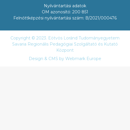
Nyilvántartási adatok
OM azonosító: 200 851
Felnőttképzési nyilvántartási szám: B/2021/000476
Copyright © 2023. Eötvös Loránd Tudományegyetem
Savaria Regionális Pedagógiai Szolgáltató és Kutató
Központ
Design & CMS by
Webmark Europe