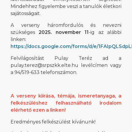
Mindehhez figyelembe veszi a tanulók életkori
sajátosságait.
A verseny háromfordulós és nevezni
szükséges
2025. november 11
-ig az alábbi
linken:
https://docs.google.com/forms/d/e/1FAIpQLS
Felvilágosítást Pulay Teréz ad a
pulay.terez@srpszkk.elte.hu levélcímen vagy
a 94/519-633 telefonszámon.
A verseny kiírása, témája, ismeretanyaga, a
felkészüléshez felhasználható irodalom
elérhető
ezen a linken
!
Eredményes felkészülést kívánunk!