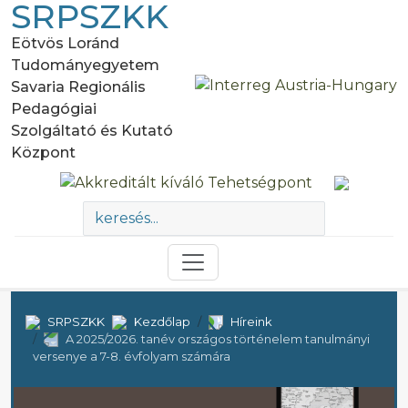
SRPSZKK
Eötvös Loránd
Tudományegyetem
Savaria Regionális
Pedagógiai
Szolgáltató és Kutató
Központ
SRPSZKK
Kezdőlap
Híreink
A 2025/2026. tanév országos történelem tanulmányi
versenye a 7-8. évfolyam számára