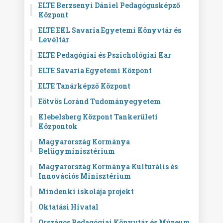
ELTE Berzsenyi Dániel Pedagógusképző
Központ
ELTE EKL Savaria Egyetemi Könyvtár és
Levéltár
ELTE Pedagógiai és Pszichológiai Kar
ELTE Savaria Egyetemi Központ
ELTE Tanárképző Központ
Eötvös Loránd Tudományegyetem
Klebelsberg Központ Tankerületi
Központok
Magyarország Kormánya
Belügyminisztérium
Magyarország Kormánya Kulturális és
Innovációs Minisztérium
Mindenki iskolája projekt
Oktatási Hivatal
Országos Pedagógiai Könyvtár és Múzeum