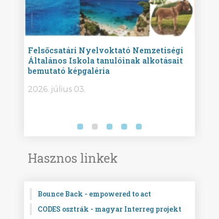
ise
Felsőcsatári Nyelvoktató Nemzetiségi
Győr
Általános Iskola tanulóinak alkotásait
Isko
bemutató képgaléria
képg
bor -
2026. július 03.
2026.
Hasznos linkek
Bounce Back - empowered to act
CODES osztrák - magyar Interreg projekt