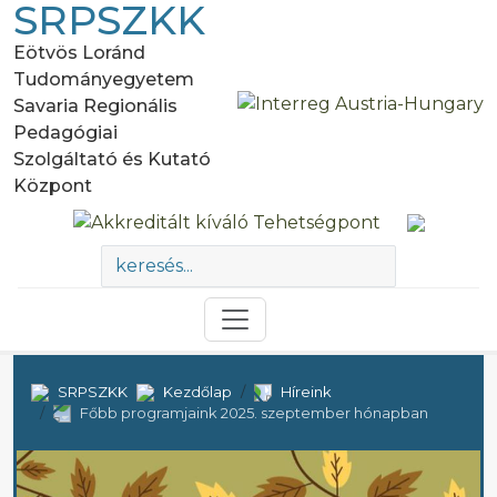
SRPSZKK
Eötvös Loránd
Tudományegyetem
Savaria Regionális
Pedagógiai
Szolgáltató és Kutató
Központ
SRPSZKK
Kezdőlap
Híreink
Főbb programjaink 2025. szeptember hónapban