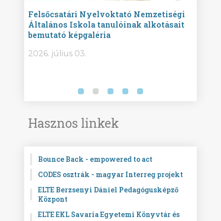
ise
Felsőcsatári Nyelvoktató Nemzetiségi
Győr
Általános Iskola tanulóinak alkotásait
Isko
bemutató képgaléria
képg
bor -
2026. július 03.
2026.
Hasznos linkek
Bounce Back - empowered to act
CODES osztrák - magyar Interreg projekt
ELTE Berzsenyi Dániel Pedagógusképző
Központ
ELTE EKL Savaria Egyetemi Könyvtár és