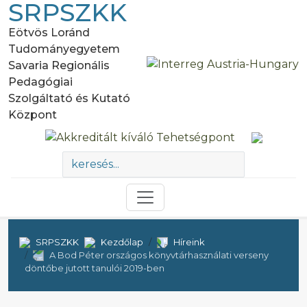
SRPSZKK
Eötvös Loránd
Tudományegyetem
Savaria Regionális
Pedagógiai
Szolgáltató és Kutató
Központ
SRPSZKK
Kezdőlap
Híreink
A Bod Péter országos könyvtárhasználati verseny
döntőbe jutott tanulói 2019-ben