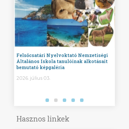
ise
Felsőcsatári Nyelvoktató Nemzetiségi
Győr
Általános Iskola tanulóinak alkotásait
Isko
bemutató képgaléria
képg
bor -
2026. július 03.
2026.
Hasznos linkek