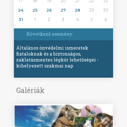
17
18
19
20
21
22
23
24
25
26
27
28
29
30
31
1
2
3
4
5
6
Következő esemény:
Általános önvédelmi ismeretek
fiataloknak és a biztonságos,
zaklatásmentes légkör lehetőségei -
kihelyezett szakmai nap
Galériák