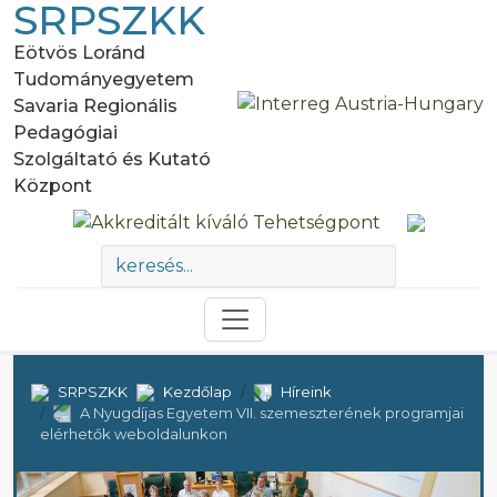
SRPSZKK
Eötvös Loránd
Tudományegyetem
Savaria Regionális
Pedagógiai
Szolgáltató és Kutató
Központ
SRPSZKK
Kezdőlap
Híreink
A Nyugdíjas Egyetem VII. szemeszterének programjai
elérhetők weboldalunkon