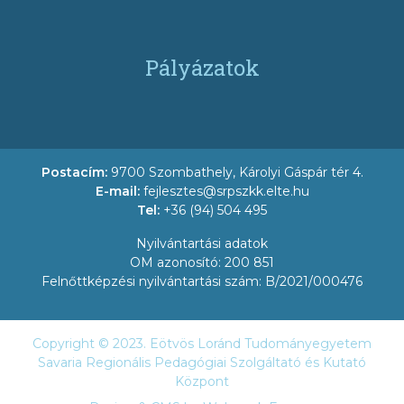
Pályázatok
Postacím:
9700 Szombathely, Károlyi Gáspár tér 4.
E-mail:
fejlesztes@srpszkk.elte.hu
Tel:
+36 (94) 504 495
Nyilvántartási adatok
OM azonosító: 200 851
Felnőttképzési nyilvántartási szám: B/2021/000476
Copyright © 2023. Eötvös Loránd Tudományegyetem
Savaria Regionális Pedagógiai Szolgáltató és Kutató
Központ