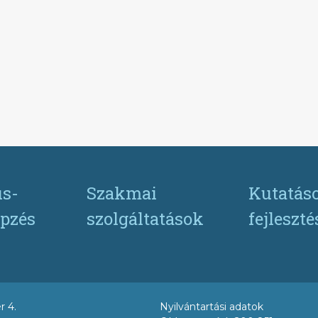
s-
Szakmai
Kutatás
pzés
szolgáltatások
fejleszt
r 4.
Nyilvántartási adatok