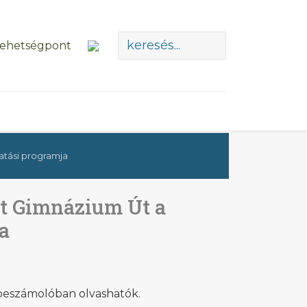
atási programja
rt Gimnázium Út a
a
 beszámolóban olvashatók.