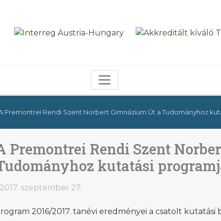
A Premontrei Rendi Szent Norbert Gimnázium Út a Tudományhoz kut
A Premontrei Rendi Szent Norbe
Tudományhoz kutatási programj
2017. szeptember 27.
rogram 2016/2017. tanévi eredményei a csatolt kutatási