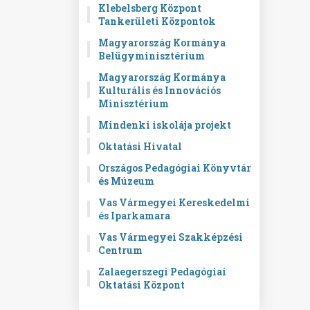
Klebelsberg Központ
Tankerületi Központok
Magyarország Kormánya
Belügyminisztérium
Magyarország Kormánya
Kulturális és Innovációs
Minisztérium
Mindenki iskolája projekt
Oktatási Hivatal
Országos Pedagógiai Könyvtár
és Múzeum
Vas Vármegyei Kereskedelmi
és Iparkamara
Vas Vármegyei Szakképzési
Centrum
Zalaegerszegi Pedagógiai
Oktatási Központ