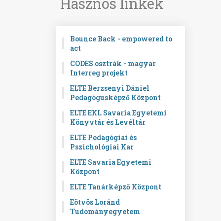
Hasznos linkek
Bounce Back - empowered to
act
CODES osztrák - magyar
Interreg projekt
ELTE Berzsenyi Dániel
Pedagógusképző Központ
ELTE EKL Savaria Egyetemi
Könyvtár és Levéltár
ELTE Pedagógiai és
Pszichológiai Kar
ELTE Savaria Egyetemi
Központ
ELTE Tanárképző Központ
Eötvös Loránd
Tudományegyetem