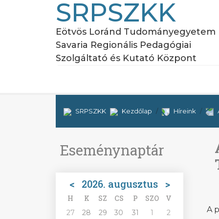
SRPSZKK
Eötvös Loránd Tudományegyetem
Savaria Regionális Pedagógiai
Szolgáltató és Kutató Központ
SRPSZKK
Kezdőlap
Híreink
Eseménynaptár
<
2026. augusztus
>
H
K
SZ
CS
P
SZO
V
A p
27
28
29
30
31
1
2