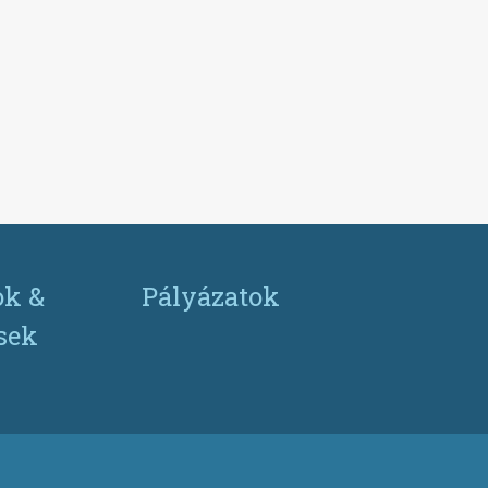
ok &
Pályázatok
ések