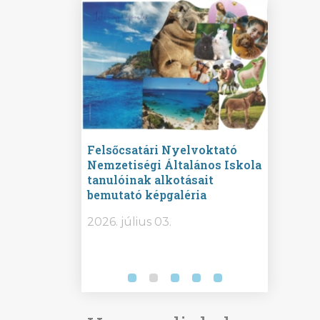
ine
Felsőcsatári Nyelvoktató
Győrvár
e durch
Nemzetiségi Általános Iskola
Általán
metország –
tanulóinak alkotásait
Iskola 
etországban)
bemutató képgaléria
bemutat
t nyelvi
2026.
2026. július 03.
2026. jú