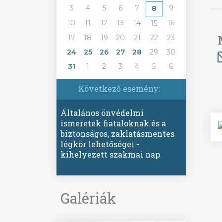
3
4
5
6
7
9
8
10
11
12
13
14
16
15
17
18
19
20
21
22
23
24
25
26
27
28
29
30
31
1
2
3
4
5
6
Következő esemény:
Általános önvédelmi
ismeretek fiataloknak és a
biztonságos, zaklatásmentes
légkör lehetőségei -
kihelyezett szakmai nap
Galériák