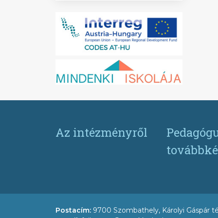
Az intézményről
Pedagógu
továbbké
Postacím:
9700 Szombathely, Károlyi Gáspár té