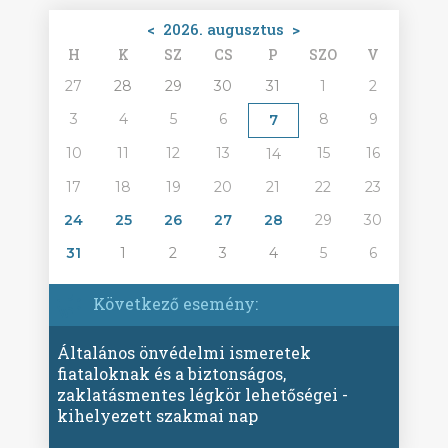
<
2026. augusztus
>
H
K
SZ
CS
P
SZO
V
27
28
29
30
31
1
2
3
4
5
6
8
9
7
10
11
12
13
15
16
14
17
18
19
20
21
22
23
24
25
26
27
28
29
30
31
1
2
3
4
5
6
Következő esemény:
Általános önvédelmi ismeretek
fiataloknak és a biztonságos,
zaklatásmentes légkör lehetőségei -
kihelyezett szakmai nap