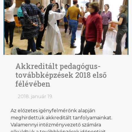
Akkreditált pedagógus-
továbbképzések 2018 első
félévében
2018. január 19.
Az előzetes igényfelmérőnk alapján
meghirdettük akkreditált tanfolyamainkat.
Valamennyi intézményvezető számára
elküldtük a továbbképzések időpontjait,