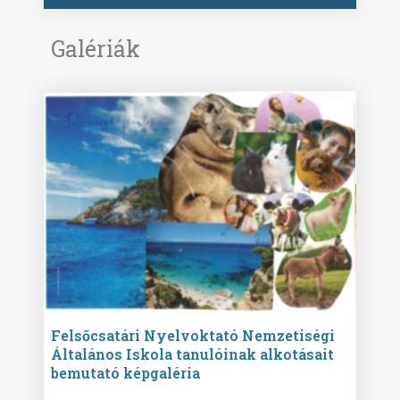
Galériák
ise
Felsőcsatári Nyelvoktató Nemzetiségi
Győr
Általános Iskola tanulóinak alkotásait
Isko
bemutató képgaléria
képg
bor -