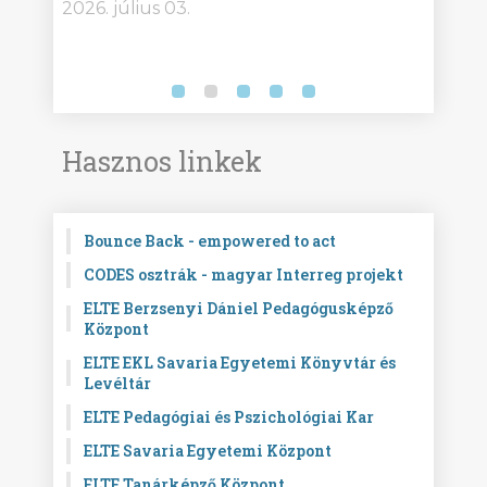
2026. július 03.
2026.
Hasznos linkek
Bounce Back - empowered to act
CODES osztrák - magyar Interreg projekt
ELTE Berzsenyi Dániel Pedagógusképző
Központ
ELTE EKL Savaria Egyetemi Könyvtár és
Levéltár
ELTE Pedagógiai és Pszichológiai Kar
ELTE Savaria Egyetemi Központ
ELTE Tanárképző Központ