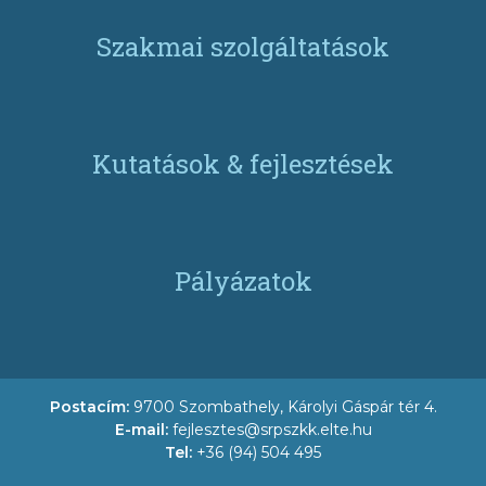
Szakmai szolgáltatások
Kutatások & fejlesztések
Pályázatok
Postacím:
9700 Szombathely, Károlyi Gáspár tér 4.
E-mail:
fejlesztes@srpszkk.elte.hu
Tel:
+36 (94) 504 495