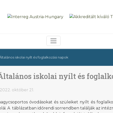
Általános iskolai nyílt és foglalkozási napok
Általános iskolai nyílt és foglal
2022. október 21.
agycsoportos óvodásokat és szüleiket nyílt és foglalk
olái. A táblázatban időrendi sorrendben találják az inté