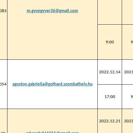
083
m.gyongyver36@gmail.com
9:00
9
2022.12.14
2023
054
agoston.gabriella@gothard.szombathely.hu
17:00
9
2022.12.21
2023