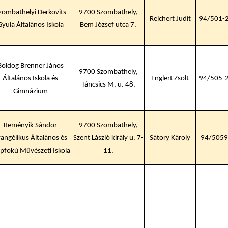
zombathelyi Derkovits
9700 Szombathely,
Reichert Judit
94/501-
Gyula Általános Iskola
Bem József utca 7.
Boldog Brenner János
9700 Szombathely,
Általános Iskola és
Englert Zsolt
94/505-
Táncsics M. u. 48.
Gimnázium
Reményik Sándor
9700 Szombathely,
angélikus Általános és
Szent László király u. 7-
Sátory Károly
94/5059
pfokú Művészeti Iskola
11.