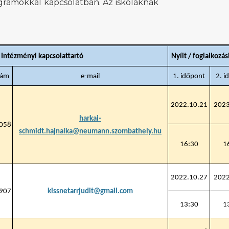
gramokkal kapcsolatban. Az iskoláknak
Intézményi kapcsolattartó
Nyílt / foglalkozá
zám
e-mail
1. időpont
2. i
2022.10.21
2023
harkai-
058
schmidt.hajnalka@neumann.szombathely.hu
16:30
1
2022.10.27
2022
907
kissnetarrjudit@gmail.com
13:30
1