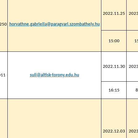
2022.11.25
2023
250
horvathne.gabriella@paragvari.szombathely.hu
15:00
1
2022.11.30
2023
011
suli@altisk-torony.edu.hu
16:15
8
2022.12.03
2023