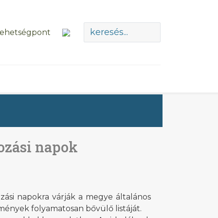
kozási napok
ozási napokra várják a megye általános
zmények folyamatosan bővülő listáját.