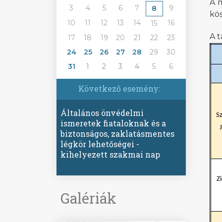
A 
3
4
5
6
7
9
8
kös
10
11
12
13
14
16
15
A 
17
18
19
20
21
22
23
24
25
26
27
28
29
30
31
1
2
3
4
5
6
Következő esemény:
Általános önvédelmi
S
ismeretek fiataloknak és a
biztonságos, zaklatásmentes
légkör lehetőségei -
kihelyezett szakmai nap
Z
Galériák