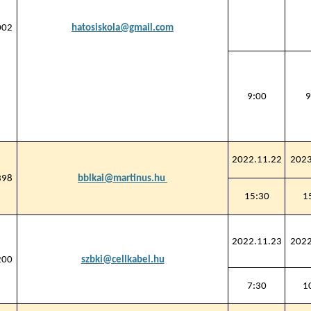
002
hatosiskola@gmail.com
9:00
9
2022.11.22
2023
398
bblkai@martinus.hu
15:30
1
2022.11.23
2022
200
szbki@cellkabel.hu
7:30
1