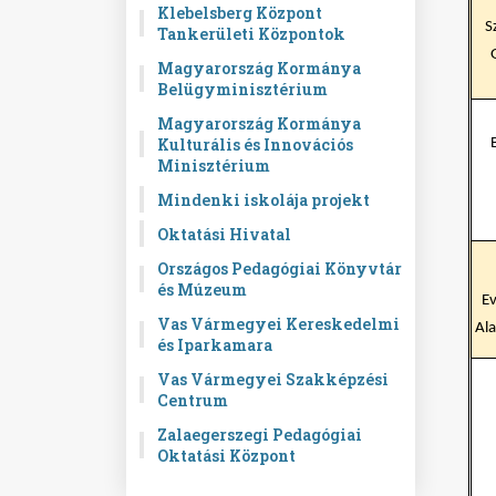
Klebelsberg Központ
S
Tankerületi Központok
Magyarország Kormánya
Belügyminisztérium
Magyarország Kormánya
Kulturális és Innovációs
Minisztérium
Mindenki iskolája projekt
Oktatási Hivatal
Országos Pedagógiai Könyvtár
és Múzeum
Ev
Vas Vármegyei Kereskedelmi
Ala
és Iparkamara
Vas Vármegyei Szakképzési
Centrum
Zalaegerszegi Pedagógiai
Oktatási Központ