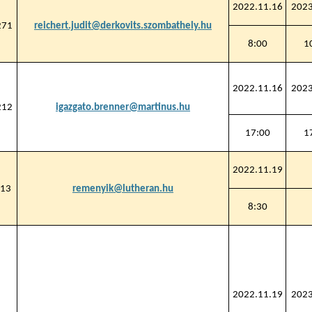
2022.11.16
2023
271
reichert.judit@derkovits.szombathely.hu
8:00
1
2022.11.16
2023
212
igazgato.brenner@martinus.hu
17:00
1
2022.11.19
13
remenyik@lutheran.hu
8:30
2022.11.19
2023