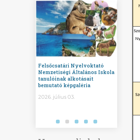
Szo
Ny
ine
Felsőcsatári Nyelvoktató
Győrvár
e durch
Nemzetiségi Általános Iskola
Általán
metország –
tanulóinak alkotásait
Iskola 
etországban)
bemutató képgaléria
bemutat
t nyelvi
Sz
2026.
2026. július 03.
2026. jú