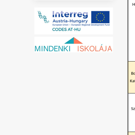
H
Bo
Ka
Sz