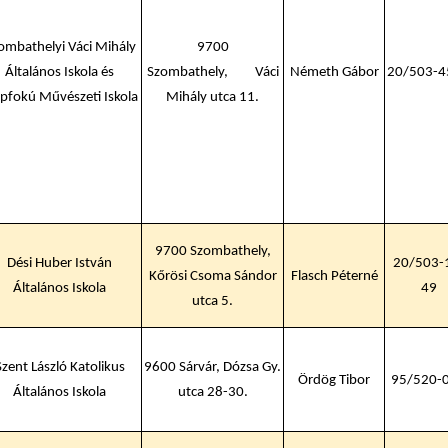
ombathelyi Váci Mihály
9700
Általános Iskola és
Szombathely, Váci
Németh Gábor
20/503-4
pfokú Művészeti Iskola
Mihály utca 11.
9700 Szombathely,
Dési Huber István
20/503-
Kőrösi Csoma Sándor
Flasch Péterné
Általános Iskola
49
utca 5.
Szent László Katolikus
9600 Sárvár, Dózsa Gy.
Ördög Tibor
95/520-
Általános Iskola
utca 28-30.