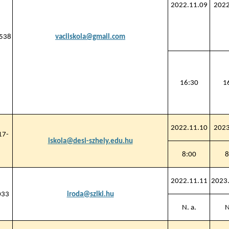
2022.11.09
2022
538
vaciiskola@gmail.com
16:30
1
2022.11.10
2023
17-
iskola@desi-szhely.edu.hu
8:00
8
2022.11.11
2023.
033
iroda@szlki.hu
N. a.
N