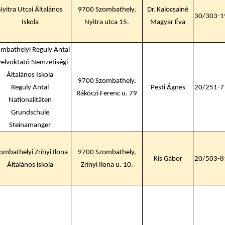
Nyitra Utcai Általános
9700 Szombathely,
Dr. Kalocsainé
30/303-1
Iskola
Nyitra utca 15.
Magyar Éva
mbathelyi Reguly Antal
elvoktató Nemzetiségi
Általános Iskola
9700 Szombathely,
Reguly Antal
Pesti Ágnes
20/251-7
Rákóczi Ferenc u. 79
Nationalitäten
i Béri Balogh Ádám
Hatos Ferenc Általános
Grundschule
os
Iskola és Alapfokú Művészeti
diákjainak alkotásait
Iskola fiataljainak alkotásait
Steinamanger
ó képgaléria
bemutató képgaléria
ombathelyi Zrínyi Ilona
9700 Szombathely,
lius 03.
2026. július 03.
Kis Gábor
20/503-8
Általános iskola
Zrínyi Ilona u. 10.