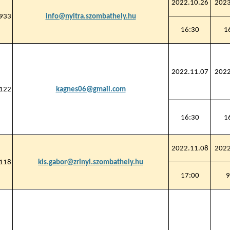
2022.10.26
2023
933
info@nyitra.szombathely.hu
16:30
1
2022.11.07
2022
122
kagnes06@gmail.com
16:30
1
2022.11.08
2022
118
kis.gabor@zrinyi.szombathely.hu
17:00
9