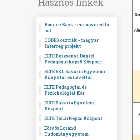
Hasznos linkek
Sz
Bounce Back - empowered to
act
Ala
CODES osztrák - magyar
Interreg projekt
ELTE Berzsenyi Dániel
Pedagógusképző Központ
ELTE EKL Savaria Egyetemi
Könyvtár és Levéltár
ELTE Pedagógiai és
Pszichológiai Kar
ELTE Savaria Egyetemi
Központ
ELTE Tanárképző Központ
Eötvös Loránd
Tudományegyetem