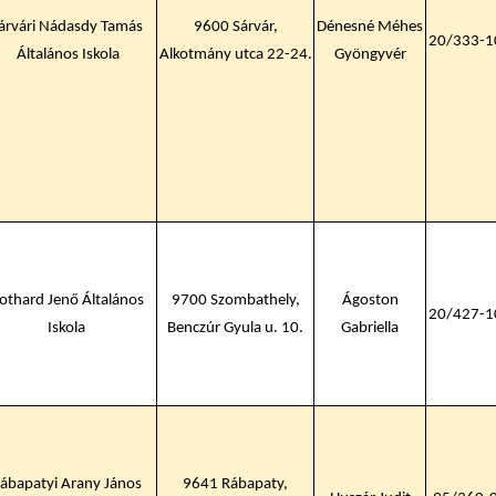
árvári Nádasdy Tamás
9600 Sárvár,
Dénesné Méhes
20/333-1
Általános Iskola
Alkotmány utca 22-24.
Gyöngyvér
othard Jenő Általános
9700 Szombathely,
Ágoston
20/427-1
Iskola
Benczúr Gyula u. 10.
Gabriella
ábapatyi Arany János
9641 Rábapaty,