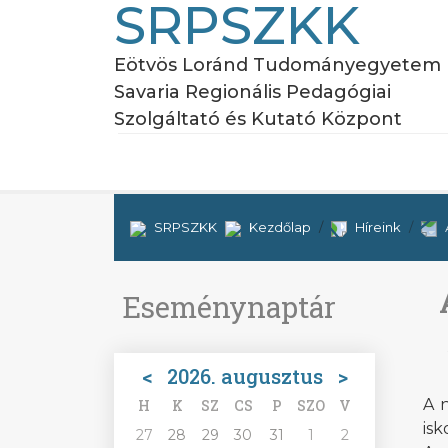
SRPSZKK
Eötvös Loránd Tudományegyetem
Savaria Regionális Pedagógiai
Szolgáltató és Kutató Központ
SRPSZKK
Kezdőlap
Híreink
Eseménynaptár
<
2026. augusztus
>
A n
H
K
SZ
CS
P
SZO
V
isk
27
28
29
30
31
1
2