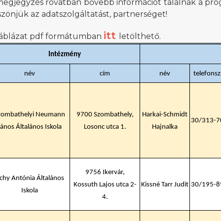
megjegyzés rovatban bővebb információt találnak a pro
zönjük az adatszolgáltatást, partnerséget!
itt
táblázat pdf formátumban
letölthető.
Intézmény
név
cím
név
telefons
zombathelyi Neumann
9700 Szombathely,
Harkai-Schmidt
30/313-7
János Általános Iskola
Losonc utca 1.
Hajnalka
9756 Ikervár,
ichy Antónia Általános
Kossuth Lajos utca 2-
Kissné Tarr Judit
30/195-8
Iskola
4.