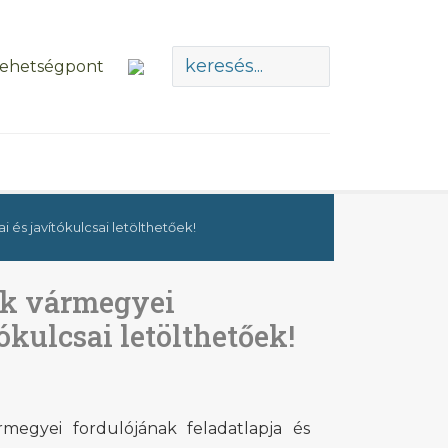
és javítókulcsai letölthetőek!
ek vármegyei
ókulcsai letölthetőek!
megyei fordulójának feladatlapja és