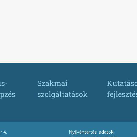
s-
Szakmai
Kutatás
pzés
szolgáltatások
fejleszt
r 4.
Nyilvántartási adatok