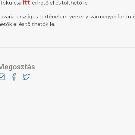
itt
ítókulcsa
érhető el és tölthető le.
avaria országos történelem verseny vármegyei fordulój
etők el és tölthetők le.
Megosztás