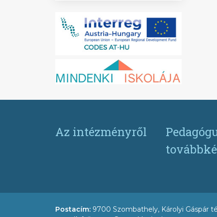
Az intézményről
Pedagógu
továbbké
Postacím:
9700 Szombathely, Károlyi Gáspár té