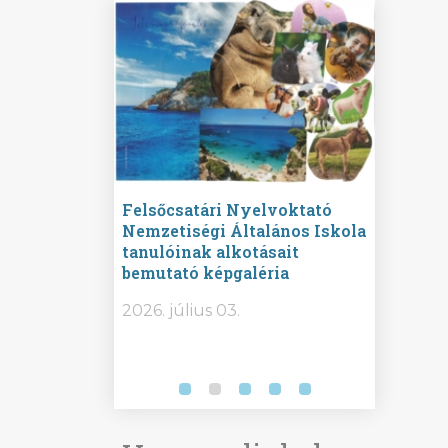
ine
Felsőcsatári Nyelvoktató
Győrvár
e durch
Nemzetiségi Általános Iskola
Általán
metország –
tanulóinak alkotásait
Iskola 
etországban)
bemutató képgaléria
bemutat
t nyelvi
2026.
2026. július 03.
2026. jú