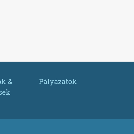
ok &
Pályázatok
ések