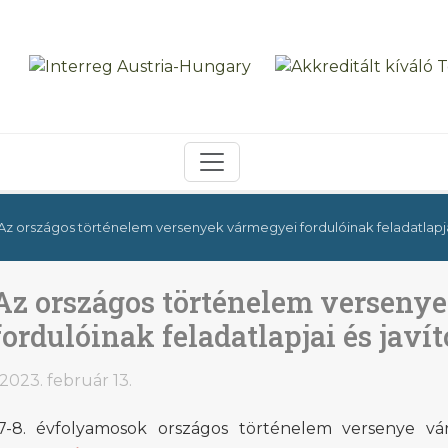
Az országos történelem versenyek vármegyei fordulóinak feladatlapjai 
Az országos történelem verseny
fordulóinak feladatlapjai és javít
2023. február 13.
7-8. évfolyamosok országos történelem versenye vár