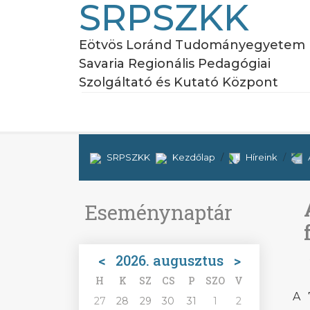
SRPSZKK
Eötvös Loránd Tudományegyetem
Savaria Regionális Pedagógiai
Szolgáltató és Kutató Központ
SRPSZKK
Kezdőlap
Híreink
Eseménynaptár
<
2026. augusztus
>
H
K
SZ
CS
P
SZO
V
A 
27
28
29
30
31
1
2