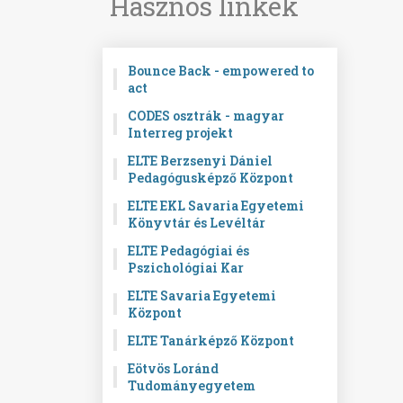
Hasznos linkek
Bounce Back - empowered to
act
CODES osztrák - magyar
Interreg projekt
ELTE Berzsenyi Dániel
Pedagógusképző Központ
ELTE EKL Savaria Egyetemi
Könyvtár és Levéltár
ELTE Pedagógiai és
Pszichológiai Kar
ELTE Savaria Egyetemi
Központ
ELTE Tanárképző Központ
Eötvös Loránd
Tudományegyetem