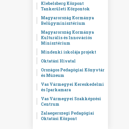
Klebelsberg Központ
Tankerületi Központok
Magyarország Kormánya
Belügyminisztérium
Magyarország Kormánya
Kulturális és Innovációs
Minisztérium
Mindenki iskolája projekt
Oktatási Hivatal
Országos Pedagógiai Könyvtár
és Múzeum
Vas Vármegyei Kereskedelmi
és Iparkamara
Vas Vármegyei Szakképzési
Centrum
Zalaegerszegi Pedagógiai
Oktatási Központ