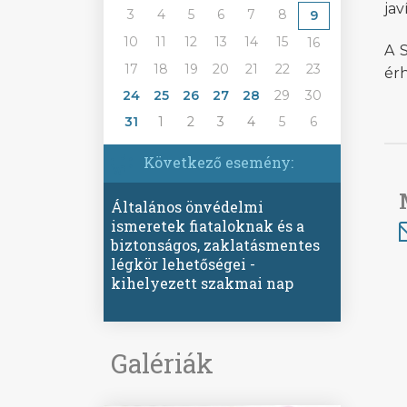
jav
3
4
5
6
7
8
9
10
11
12
13
14
15
16
A S
17
18
19
20
21
22
23
érh
24
25
26
27
28
29
30
31
1
2
3
4
5
6
Következő esemény:
Általános önvédelmi
ismeretek fiataloknak és a
biztonságos, zaklatásmentes
légkör lehetőségei -
kihelyezett szakmai nap
Galériák